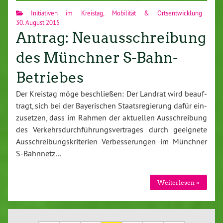
Initiativen im Kreistag
,
Mobilität & Ortsentwicklung
30. August 2015
Antrag: Neuausschreibung
des Münchner S-Bahn-
Betriebes
Der Kreistag möge be­schlie­ßen: Der Landrat wird be­auf­
tragt, sich bei der Baye­ri­schen Staats­re­gie­rung dafür ein­
zu­set­zen, dass im Rahmen der aktuellen Aus­schrei­bung
des Ver­kehrs­durch­füh­rungs­ver­tra­ges durch geeignete
Aus­schrei­bungs­kri­te­ri­en Ver­bes­se­run­gen im Münchner
S-Bahn­netz…
Wei­ter­le­sen »