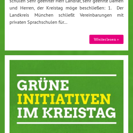
schu­len Sehr geehrter Herr Landrat, sehr geehrte Damen
und Herren, der Kreistag möge be­schlie­ßen: 1. Der
Landkreis München schließt Ver­ein­ba­run­gen mit
privaten Sprach­schu­len für…
Wei­ter­le­sen »