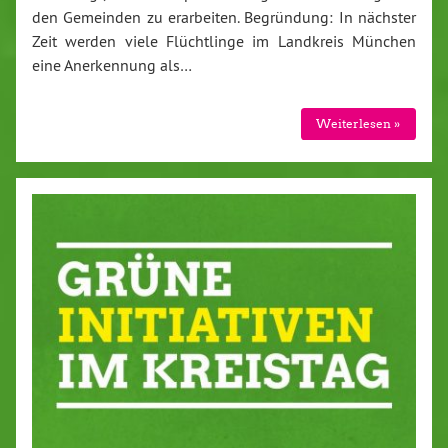
den Gemeinden zu er­ar­bei­ten. Be­grün­dung: In nächster
Zeit werden viele Flücht­lin­ge im Landkreis München
eine An­er­ken­nung als…
Wei­ter­le­sen »