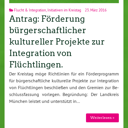
Flucht & Integration
,
Initiativen im Kreistag
23. März 2016
Antrag: Förderung
bürgerschaftlicher
kultureller Projekte zur
Integration von
Flüchtlingen.
Der Kreistag möge Richt­li­ni­en für ein För­der­pro­gramm
für bür­ger­schaft­li­che kul­tu­rel­le Projekte zur In­te­gra­ti­on
von Flücht­lin­gen be­schlie­ßen und den Gremien zur Be­
schluss­fas­sung vorlegen. Be­grün­dung: Der Landkreis
München leistet und un­ter­stützt in…
Wei­ter­le­sen »