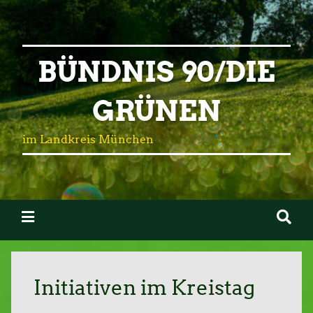
BÜNDNIS 90/DIE
GRÜNEN
im Landkreis München
In­itia­ti­ven im Kreistag