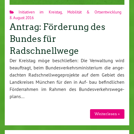
Initiativen im Kreistag
,
Mobilität & Ortsentwicklung
8. August 2016
Antrag: Förderung des
Bundes für
Radschnellwege
Der Kreistag möge be­schlie­ßen: Die Ver­wal­tung wird
be­auf­tragt, beim Bun­des­ver­kehrs­mi­nis­te­ri­um die an­ge­
dach­ten Rad­schnell­we­ge­pro­jek­te auf dem Gebiet des
Land­krei­ses München für den in Auf- bau be­find­li­chen
För­der­rah­men im Rahmen des Bun­des­ver­kehrs­we­ge­
plans…
Wei­ter­le­sen »