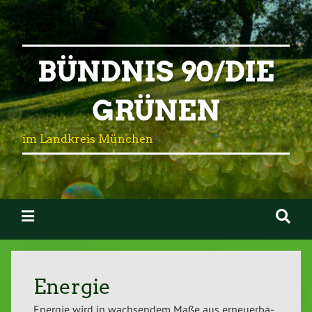
BÜNDNIS 90/DIE
GRÜNEN
im Landkreis München
Energie
Energie wird in wach­sen­dem Maße aus er­neu­er­ba­