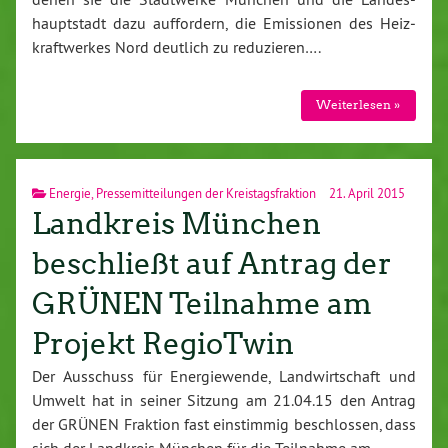
haupt­stadt dazu auf­for­dern, die Emis­sio­nen des Heiz­
kraft­wer­kes Nord deutlich zu re­du­zie­ren….
Wei­ter­le­sen »
Energie
,
Pressemitteilungen der Kreistagsfraktion
21. April 2015
Landkreis München
beschließt auf Antrag der
GRÜNEN Teilnahme am
Projekt RegioTwin
Der Ausschuss für En­er­gie­wen­de, Land­wirt­schaft und
Umwelt hat in seiner Sitzung am 21.04.15 den Antrag
der GRÜNEN Fraktion fast ein­stim­mig be­schlos­sen, dass
sich der Landkreis München für die Teilnahme am…