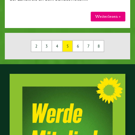
Wei­ter­le­sen »
2
3
4
5
6
7
8