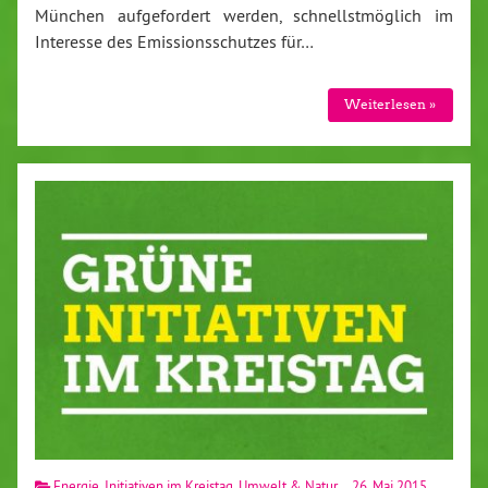
München auf­ge­for­dert werden, schnellst­mög­lich im
Interesse des Emis­si­ons­schut­zes für…
Wei­ter­le­sen »
Energie
,
Initiativen im Kreistag
,
Umwelt & Natur
26. Mai 2015