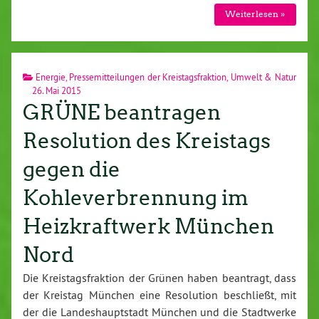
Wei­ter­le­sen »
Energie
,
Pressemitteilungen der Kreistagsfraktion
,
Umwelt & Natur
26. Mai 2015
GRÜNE beantragen
Resolution des Kreistags
gegen die
Kohleverbrennung im
Heizkraftwerk München
Nord
Die Kreis­tags­frak­ti­on der Grünen haben beantragt, dass
der Kreistag München eine Re­so­lu­ti­on be­schließt, mit
der die Lan­des­haupt­stadt München und die Stadt­wer­ke