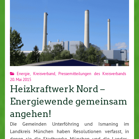
Energie
,
Kreisverband
,
Pressemitteilungen des Kreisverbands
20. Mai 2015
Heizkraftwerk Nord –
Energiewende gemeinsam
angehen!
Die Gemeinden Un­ter­föh­ring und Ismaning im
Landkreis München haben Re­so­lu­tio­nen verfasst, in
denen sie die Stadt­wer­ke München und die Lan­des­