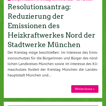
Resolutionsantrag:
Reduzierung der
Emissionen des
Heizkraftwerkes Nord der
Stadtwerke München
Der Kreistag möge be­schlie­ßen: Im Interesse des Emis­
si­ons­schut­zes für die Bür­ge­rin­nen und Bürger des nörd­
li­chen Land­krei­ses München sowie im Interesse des Kli­
ma­schut­zes fordert der Kreistag München die Lan­des­
haupt­stadt München und…
Wei­ter­le­sen »