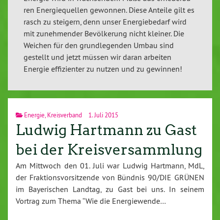
ren En­er­gie­quel­len gewonnen. Diese Anteile gilt es
rasch zu steigern, denn unser En­er­gie­be­darf wird
mit zu­neh­men­der Be­völ­ke­rung nicht kleiner. Die
Weichen für den grund­le­gen­den Umbau sind
gestellt und jetzt müssen wir daran arbeiten
Energie ef­fi­zi­en­ter zu nutzen und zu gewinnen!
Energie
,
Kreisverband
1. Juli 2015
Ludwig Hartmann zu Gast
bei der Kreisversammlung
Am Mittwoch den 01. Juli war Ludwig Hartmann, MdL,
der Frak­ti­ons­vor­sit­zen­de von Bündnis 90/DIE GRÜNEN
im Baye­ri­schen Landtag, zu Gast bei uns. In seinem
Vortrag zum Thema “Wie die En­er­gie­wen­de…