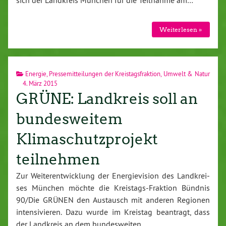
Wei­ter­le­sen »
Energie
,
Pressemitteilungen der Kreistagsfraktion
,
Umwelt & Natur
4. März 2015
GRÜNE: Landkreis soll an
bundesweitem
Klimaschutzprojekt
teilnehmen
Zur Wei­ter­ent­wick­lung der En­er­gie­vi­si­on des Land­krei­
ses München möchte die Kreis­tags-Frak­ti­on Bündnis
90/Die GRÜNEN den Austausch mit anderen Regionen
in­ten­si­vie­ren. Dazu wurde im Kreistag beantragt, dass
der Landkreis an dem bun­des­wei­ten…