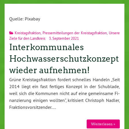
Quelle: Pixabay
Kreistagsfraktion
,
Pressemitteilungen der Kreistagsfraktion
,
Unsere
Ziele für den Landkreis
3. September 2021
Interkommunales
Hochwasserschutzkonzept
wieder aufnehmen!
Grüne Kreis­tags­frak­ti­on fordert schnelles Handeln „Seit
2014 liegt ein fast fertiges Konzept in der Schublade,
weil sich die Kommunen nicht auf eine ge­mein­sa­me Fi­
nan­zie­rung einigen wollten”, kri­ti­siert Christoph Nadler,
Frak­ti­ons­vor­sit­zen­der….
Wei­ter­le­sen »