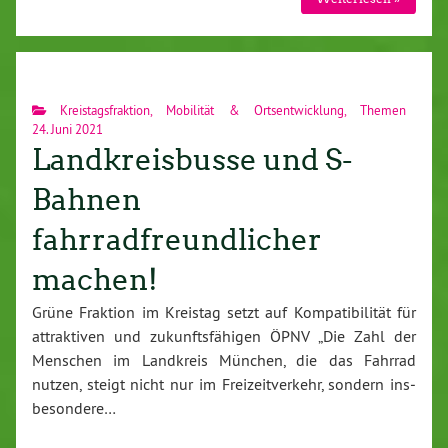
Kreistagsfraktion
,
Mobilität & Ortsentwicklung
,
Themen
24. Juni 2021
Landkreisbusse und S-
Bahnen
fahrradfreundlicher
machen!
Grüne Fraktion im Kreistag setzt auf Kom­pa­ti­bi­li­tät für
at­trak­ti­ven und zu­kunfts­fä­hi­gen ÖPNV „Die Zahl der
Menschen im Landkreis München, die das Fahrrad
nutzen, steigt nicht nur im Frei­zeit­ver­kehr, sondern ins­
be­son­de­re…