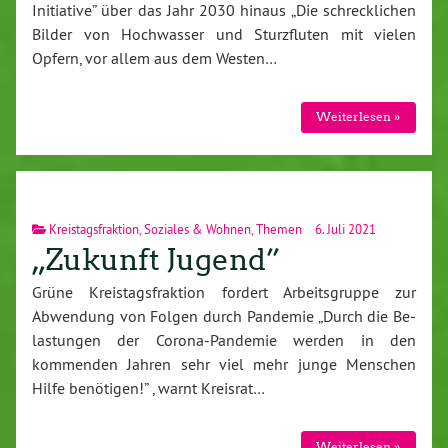
Initiative” über das Jahr 2030 hinaus „Die schreck­li­chen
Bilder von Hoch­was­ser und Sturz­flu­ten mit vielen
Opfern, vor allem aus dem Westen…
Wei­ter­le­sen »
Kreistagsfraktion
,
Soziales & Wohnen
,
Themen
6. Juli 2021
„Zukunft Jugend”
Grüne Kreis­tags­frak­ti­on fordert Ar­beits­grup­pe zur
Abwendung von Folgen durch Pandemie „Durch die Be­
las­tun­gen der Co­ro­na-Pan­de­mie werden in den
kommenden Jahren sehr viel mehr junge Menschen
Hilfe benötigen!” , warnt Kreisrat…
Wei­ter­le­sen »