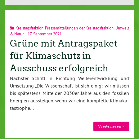
Kreistagsfraktion
,
Pressemitteilungen der Kreistagsfraktion
,
Umwelt
& Natur
17. September 2021
Grüne mit Antragspaket
für Klimaschutz in
Ausschuss erfolgreich
Nächster Schritt in Richtung Wei­ter­ent­wick­lung und
Umsetzung „Die Wis­sen­schaft ist sich einig: wir müssen
bis spä­tes­tens Mitte der 2030er Jahre aus den fossilen
Energien aus­stei­gen, wenn wir eine komplette Kli­ma­ka­
ta­stro­phe…
Wei­ter­le­sen »