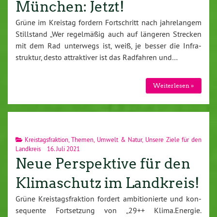
München: Jetzt!
Grüne im Kreistag fordern Fort­schritt nach jah­re­lan­gem
Still­stand „Wer re­gel­mä­ßig auch auf längeren Strecken
mit dem Rad unterwegs ist, weiß, je besser die In­fra­
struk­tur, desto at­trak­ti­ver ist das Radfahren und…
Wei­ter­le­sen »
Kreistagsfraktion
,
Themen
,
Umwelt & Natur
,
Unsere Ziele für den
Landkreis
16. Juli 2021
Neue Perspektive für den
Klimaschutz im Landkreis!
Grüne Kreis­tags­frak­ti­on fordert am­bi­tio­nier­te und kon­
se­quen­te Fort­set­zung von „29++ Klima.​Energie.​