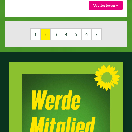
Wei­ter­le­sen »
1
2
3
4
5
6
7