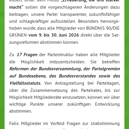
macht“
sollen die vor­ge­schla­ge­nen Än­de­run­gen dazu
beitragen, unsere Partei trans­pa­ren­ter, zu­kunfts­fä­hi­ger
und schlag­kräf­ti­ger auf­zu­stel­len. Besonders her­vor­ge­
ho­ben wurde, dass alle Mit­glie­der von BÜNDNIS 90/DIE
GRÜNEN
vom 9. bis 30. Juni 2026
direkt über die Sat­
zungs­re­for­men abstimmen können.
Zu
17 Fragen
der Par­tei­struk­tur haben alle Mit­glie­der
die Mög­lich­keit mit­zu­ent­schei­den. Sie betreffen
Reformen der Bun­des­ver­samm­lung, der Par­tei­gre­mi­en
auf Bun­des­ebe­ne, des Bun­des­vor­stan­des sowie des
Viel­falts­sta­tuts
.
Von An­trag­stel­lung bei Par­tei­ta­gen,
über die Zu­sam­men­set­zung des Par­tei­ra­tes, bis zur
Mög­lich­keit Mit­glie­der­rä­te ein­zu­set­zen, können wir über
wichtige Punkte unserer zu­künf­ti­gen Ent­wick­lung
abstimmen.
Falls Mit­glie­der im Vorfeld Fragen zur Ur­ab­stim­mung