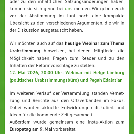
oder zu den in­halt­li­chen Sat­zungs­än­de­run­gen haben,
können sie sich gerne bei
uns
melden. Wir geben euch
vor der Ab­stim­mung im Juni noch eine kompakte
Übersicht zu den ver­schie­de­nen Ar­gu­men­ten, die wir in
der Dis­kus­si­on aus­ge­tauscht haben.
Wir möchten auch auf das
heutige Webinar zum Thema
Ur­ab­stim­mung
hinweisen, bei denen Mit­glie­der die
Mög­lich­keit haben, Fragen zum Reader und zu den
Inhalten der Re­form­vor­schlä­ge zu stellen:
12. Mai 2026, 20:00 Uhr: Webinar mit Helge Limburg
(po­li­ti­sches Ur­ab­stim­mungs­bü­ro) und Pegah Edalatian
Im weiteren Verlauf der Ver­samm­lung standen Ver­net­
zung und Berichte aus den Orts­ver­bän­den im Fokus.
Dabei wurden aktuelle Ent­wick­lun­gen dis­ku­tiert und
Ideen für die kommende Zeit gesammelt.
Außerdem wurde gemeinsam eine Ins­ta-Ak­ti­on zum
Europatag am 9. Mai
vor­be­rei­tet.