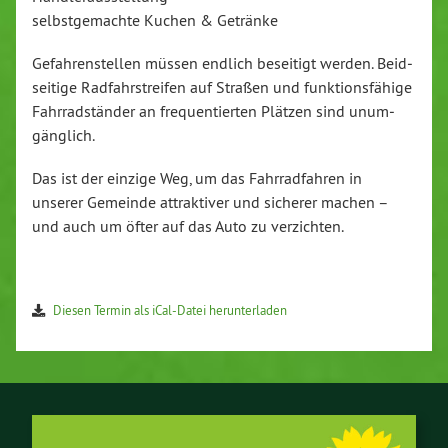
selbst­ge­mach­te Kuchen & Getränke
Ge­fah­ren­stel­len müssen endlich beseitigt werden. Beid­
sei­ti­ge Rad­fahr­strei­fen auf Straßen und funk­ti­ons­fä­hi­ge
Fahr­rad­stän­der an fre­quen­tier­ten Plätzen sind un­um­
gäng­lich.
Das ist der einzige Weg, um das Fahr­rad­fah­ren in
unserer Gemeinde at­trak­ti­ver und sicherer machen –
und auch um öfter auf das Auto zu ver­zich­ten.
Diesen Termin als iCal-Da­tei her­un­ter­la­den