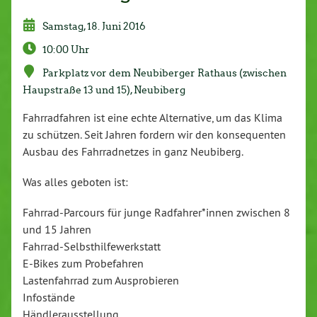
Samstag, 18. Juni 2016
10:00 Uhr
Parkplatz vor dem Neu­bi­ber­ger Rathaus (zwischen
Haup­stra­ße 13 und 15), Neubiberg
Fahr­rad­fah­ren ist eine echte Al­ter­na­ti­ve, um das Klima
zu schützen. Seit Jahren fordern wir den kon­se­quen­ten
Ausbau des Fahr­rad­net­zes in ganz Neubiberg.
Was alles geboten ist:
Fahr­rad-Par­cours für junge Radfahrer*innen zwischen 8
und 15 Jahren
Fahr­rad-Selbst­hil­fe­werk­statt
E-Bikes zum Pro­be­fah­ren
Las­ten­fahr­rad zum Aus­pro­bie­ren
In­fo­stän­de
Händ­ler­aus­stel­lung