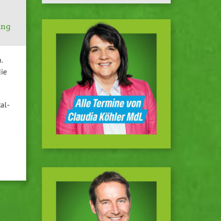
ing
.
die
tal­