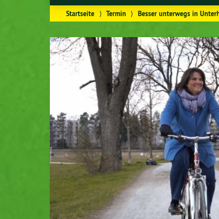
Startseite
⟩
Termin
⟩
Besser unterwegs in Unter