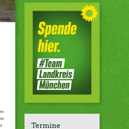
en
um
Termine
ht