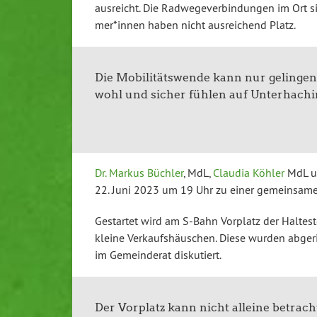
ausreicht. Die Rad­we­ge­ver­bin­dun­gen im Ort 
mer*innen haben nicht aus­rei­chend Platz.
Die Mo­bi­li­täts­wen­de kann nur gelinge
wohl und sicher fühlen auf Un­ter­ha­chi
Dr. Markus Büchler
, MdL,
Claudia Köhler
MdL u
22. Juni 2023 um 19 Uhr zu einer ge­mein­sa­men
Gestartet wird am S-Bahn Vorplatz der Hal­te­st
kleine Ver­kaufs­häus­chen. Diese wurden ab­ge­ris
im Ge­mein­de­rat dis­ku­tiert.
Der Vorplatz kann nicht alleine be­trach­