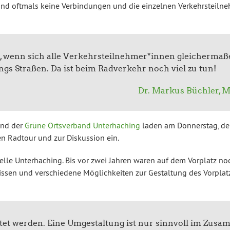
sind oftmals keine Ver­bin­dun­gen und die einzelnen Ver­kehrs­teil­ne
n, wenn sich alle Ver­kehrs­teil­neh­mer*innen glei­cher­ma­
ngs Straßen. Da ist beim Rad­ver­kehr noch viel zu tun!
Dr. Markus Büchler, 
nd der
Grüne Orts­ver­band Un­ter­ha­ching
laden am Don­ners­tag, d
 Radtour und zur Dis­kus­si­on ein.
el­le Un­ter­ha­ching. Bis vor zwei Jahren waren auf dem Vorplatz no
­sen und ver­schie­de­ne Mög­lich­kei­ten zur Ge­stal­tung des Vor­plat
tet werden. Eine Um­ge­stal­tung ist nur sinnvoll im Zu­sam