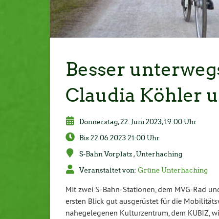
Besser unterweg
Claudia Köhler 
Don­ners­tag, 22. Juni 2023, 19:00 Uhr
Bis 22.06.2023 21:00 Uhr
S-Bahn Vorplatz , Un­ter­ha­ching
Ver­an­stal­tet von:
Grüne Un­ter­ha­ching
Mit zwei S-Bahn-Sta­tio­nen, dem MVG-Rad und e
ersten Blick gut aus­ge­rüs­tet für die Mo­bi­li
na­he­ge­le­ge­nen Kul­tur­zen­trum, dem KUBIZ, wi