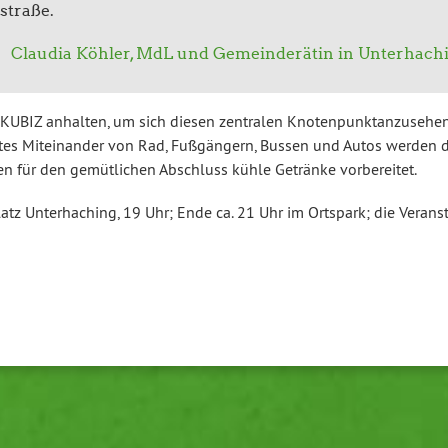
stra­ße.
Claudia Köhler, MdL und Ge­mein­de­rä­tin in Un­ter­ha­ch
UBIZ anhalten, um sich diesen zentralen Kno­ten­punkt­an­zu­se­hen
utes Mit­ein­an­der von Rad, Fuß­gän­gern, Bussen und Autos werden 
 für den ge­müt­li­chen Abschluss kühle Getränke vor­be­rei­tet.
z Un­ter­ha­ching, 19 Uhr; Ende ca. 21 Uhr im Ortspark; die Ver­an­s