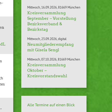
h­
Mittwoch
16.09.2026
81669 München
Kreisversammlung
September – Vorstellung
Bezirksverband &
ßen
Bezirkstag
Mittwoch
23.09.2026
digital
MdL
Neumitgliederempfang
mit Gisela Sengl
Mittwoch
07.10.2026
81669 München
en
Kreisversammlung
Oktober –
Kreisvorstandswahl
ch
­zes
Alle Termine auf einen Blick
­