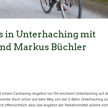
s in Unterhaching mit
und Markus Büchler
inem Car­sha­ring-An­ge­bot vor Ort erscheint Un­ter­ha­ching auf d
­täts­wen­de. Doch schon auf dem Weg von der S-Bahn Un­ter­ha­ching z
rd of­fen­sicht­lich, dass das Angebot der Ver­kehrs­mit­tel alleine nic