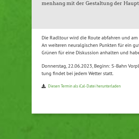
men­hang mit der Ge­stal­tung der Haupt­
Die Radltour wird die Route abfahren und am K
An weiteren neur­al­gi­schen Punkten für ein g
Grünen für eine Dis­kus­si­on anhalten und haben
Don­ners­tag, 22.06.2023, Beginn: S-Bahn Vorplat
tung findet bei jedem Wetter statt.
Diesen Termin als iCal-Da­tei her­un­ter­la­den