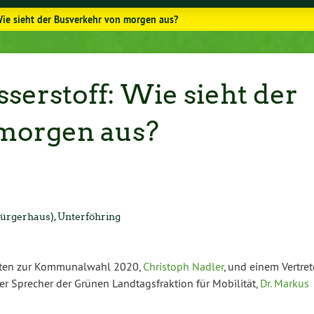
Wie sieht der Busverkehr von morgen aus?
serstoff: Wie sieht der
morgen aus?
r­ger­haus), Un­ter­föh­ring
­ten zur Kom­mu­nal­wahl 2020,
Christoph Nadler
, und einem Vertret
der Sprecher der Grünen Land­tags­frak­ti­on für Mobilität,
Dr. Markus