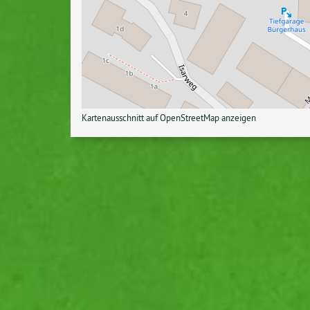
Kar­ten­aus­schnitt auf Open­S­treet­Map anzeigen