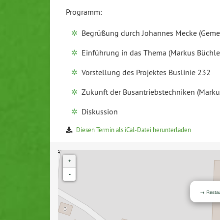
Programm:
Begrüßung durch Johannes Mecke (Ge­mein
Ein­füh­rung in das Thema (Markus Büchle
Vor­stel­lung des Projektes Buslinie 232
Zukunft der Bus­an­triebs­tech­ni­ken (Mark
Dis­kus­si­on
Diesen Termin als iCal-Da­tei her­un­ter­la­den
+
-
→ Re­stau