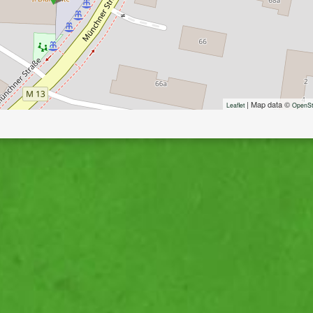
| Map data ©
Leaflet
Open­S­