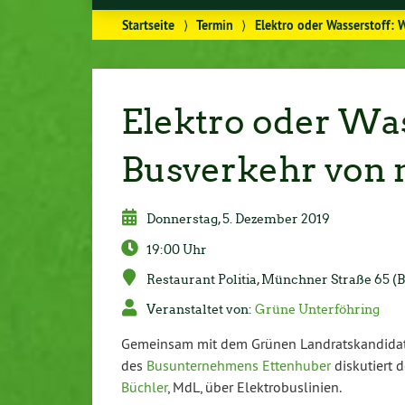
Startseite
⟩
Termin
⟩
Elektro oder Wasserstoff: 
Elektro oder Was
Busverkehr von 
Don­ners­tag, 5. Dezember 2019
19:00 Uhr
Re­stau­rant Politia, Münchner Straße 65 (Bü
Ver­an­stal­tet von:
Grüne Un­ter­föh­ring
Gemeinsam mit dem Grünen Land­rats­kan­di­da
des
Bus­un­ter­neh­mens Et­ten­hu­ber
dis­ku­tiert 
Büchler
, MdL, über Elek­tro­bus­li­ni­en.