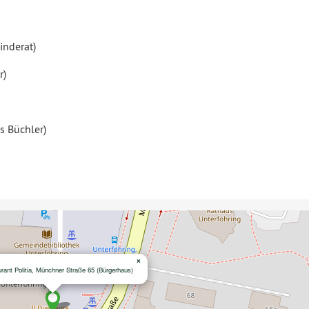
­de­rat)
r)
us Büchler)
×
­rant Politia, Münchner Straße 65 (Bür­ger­haus)