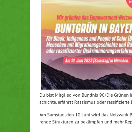
Du bist Mitglied von Bündnis 90/Die Grünen in 
schich­te, erfährst Rassismus oder ras­si­fi­zier­te 
Am Samstag, den 10. Juni wird das Netzwerk Bun
ren­de Struk­tu­ren zu bekämpfen und mehr Re­prä