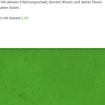
 Mit deinem Er­fah­rungs­schatz, deinem Wissen und deiner Power
eben füllen.
akt mit diesem
Link