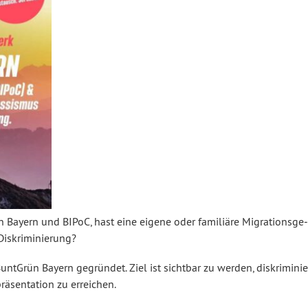
Bayern und BIPoC, hast eine eigene oder familiäre Mi­gra­ti­ons­ge­
Dis­kri­mi­nie­rung?
tGrün Bayern gegründet. Ziel ist sichtbar zu werden, dis­kri­mi­nie
­sen­ta­ti­on zu erreichen.