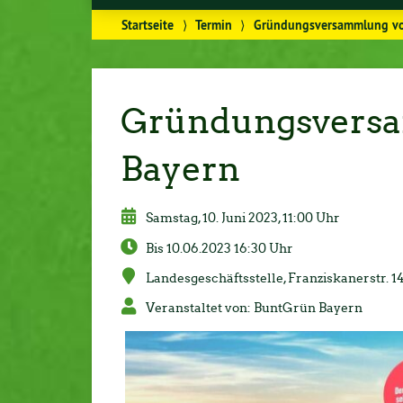
Startseite
⟩
Termin
⟩
Gründungsversammlung vo
Gründungsvers
Bayern
Samstag, 10. Juni 2023, 11:00 Uhr
Bis 10.06.2023 16:30 Uhr
Lan­des­ge­schäfts­stel­le, Fran­zis­ka­ner­str
Ver­an­stal­tet von: BuntGrün Bayern