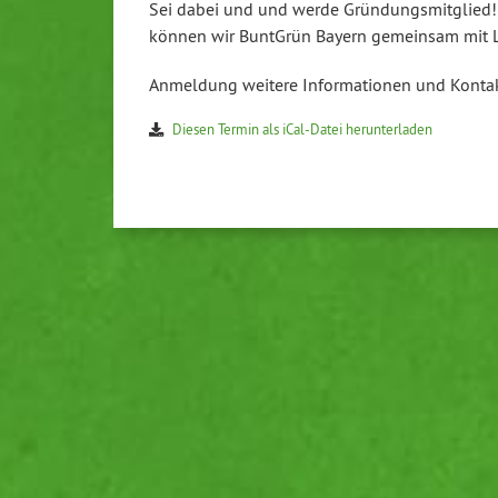
Sei dabei und und werde Grün­dungs­mit­glied!
können wir BuntGrün Bayern gemeinsam mit L
Anmeldung weitere In­for­ma­tio­nen und Kont
Diesen Termin als iCal-Da­tei her­un­ter­la­den