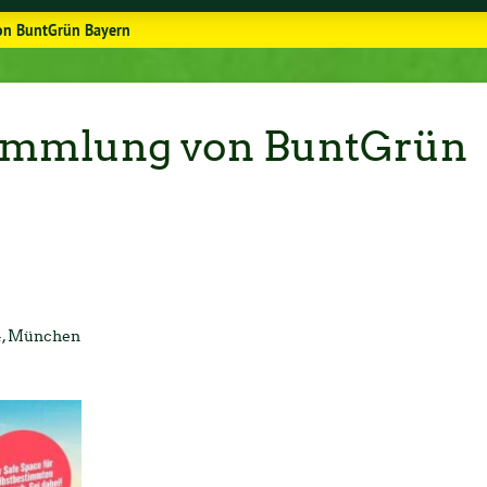
n BuntGrün Bayern
ammlung von BuntGrün
. 14, München