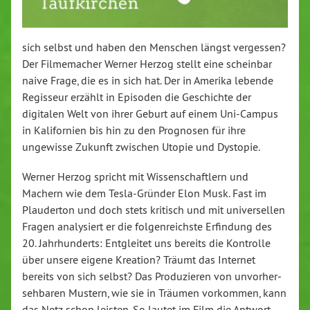
sich selbst und haben den Menschen längst vergessen?
Der Fil­me­ma­cher Werner Herzog stellt eine scheinbar
naive Frage, die es in sich hat. Der in Amerika lebende
Regisseur erzählt in Episoden die Ge­schich­te der
digitalen Welt von ihrer Geburt auf einem Uni-Cam­pus
in Ka­li­for­ni­en bis hin zu den Prognosen für ihre
ungewisse Zukunft zwischen Utopie und Dystopie.
Werner Herzog spricht mit Wis­sen­schaft­lern und
Machern wie dem Tes­la-Grün­der Elon Musk. Fast im
Plau­der­ton und doch stets kritisch und mit uni­ver­sel­len
Fragen ana­ly­siert er die fol­gen­reichs­te Erfindung des
20. Jahr­hun­derts: Ent­glei­tet uns bereits die Kontrolle
über unsere eigene Kreation? Träumt das Internet
bereits von sich selbst? Das Pro­du­zie­ren von un­vor­her­
seh­ba­ren Mustern, wie sie in Träumen vorkommen, kann
das Netz schon leisten. So lautet im Film die Antwort