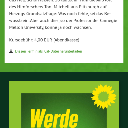
des Hirn­for­schers Toni Mitchell aus Pitts­burgh auf
Herzogs Grund­satz­fra­ge: Was noch fehle, sei das Be­
wusst­sein. Aber auch dies, so der Professor der Carnegie
Mellon Uni­ver­si­ty, könne ja noch wachsen.
Kurs­ge­bühr: 4,00 EUR (Abend­kas­se)
Diesen Termin als iCal-Da­tei her­un­ter­la­den