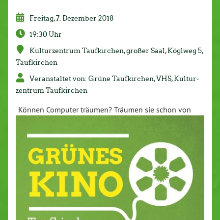
Freitag, 7. Dezember 2018
19:30 Uhr
Kul­tur­zen­trum Tauf­kir­chen, großer Saal, Köglweg 5,
Tauf­kir­chen
Ver­an­stal­tet von: Grüne Tauf­kir­chen, VHS, Kul­tur­
zen­trum Tauf­kir­chen
Können Computer träumen? Träumen sie schon von