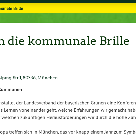
unale Brille
h die kommunale Brille
l­ping-Str.1, 80336, München
re Kommunen
tal­tet der Lan­des­ver­band der baye­ri­schen Grünen eine Konferen
Lernen von­ein­an­der geht, welche Er­fah­run­gen wir gemacht hab
r welchen zu­künf­ti­gen Her­aus­for­de­run­gen wir durch die hohe Zah
Europa treffen sich in München, das vor knapp einem Jahr zum Symb