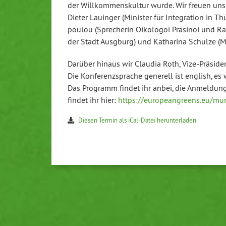
der Will­kom­mens­kul­tur wurde. Wir freuen un
Dieter Lauinger (Minister für In­te­gra­ti­on in Th
pou­lou (Spre­che­rin Oikologoi Prasinoi und Rats­
der Stadt Ausgburg) und Katharina Schulze (Mit
Darüber hinaus wir Claudia Roth, Vi­ze-Prä­si­de
Die Kon­fe­renz­spra­che generell ist english, 
Das Programm findet ihr anbei, die Anmeldung 
findet ihr hier:
https://​europeangreens.​eu/​m
Diesen Termin als iCal-Da­tei her­un­ter­la­den