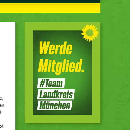
z,
en,
l
ol