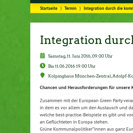
Startseite
⟩
Termin
⟩
Integration durch die komm
Integration durc
Samstag, 11. Juni 2016, 09:00 Uhr
Bis 11.06.2016 19:00 Uhr
Kol­ping­haus Mün­chen-Zen­tral, Adolpf-Ko
Chancen und Her­aus­for­de­run­gen für unse
Zusammen mit der European Green Party ver­an­s
in dem es vor allem um den Austausch und das 
welche best-prac­tise-Bei­spie­le es gibt und vo
an Ge­flüch­te­ten in Europa stehen.
Grüne Kom­mu­nal­po­li­ti­ker*innen aus ganz 