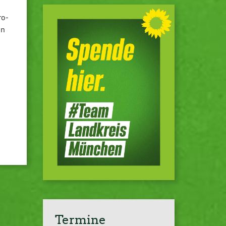
ro­
on
Termine