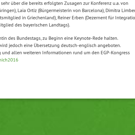
s sehr über die bereits erfolgten Zusagen zur Konferenz u.a. von
üringen), Laia Ortiz (Bür­ger­meis­te­rin von Barcelona), Dimitra Lim­be­
mit­glied in Grie­chen­land), Reiner Erben (Dezernent für In­te­gra­ti­
glied des baye­ri­schen Landtags).
n­tin des Bun­des­tags, zu Beginn eine Keyno­te-Re­de halten.
es wird jedoch eine Über­set­zung deutsch-eng­lisch angeboten.
und allen weiteren In­for­ma­tio­nen rund um den EGP-Kon­gress
unich2016