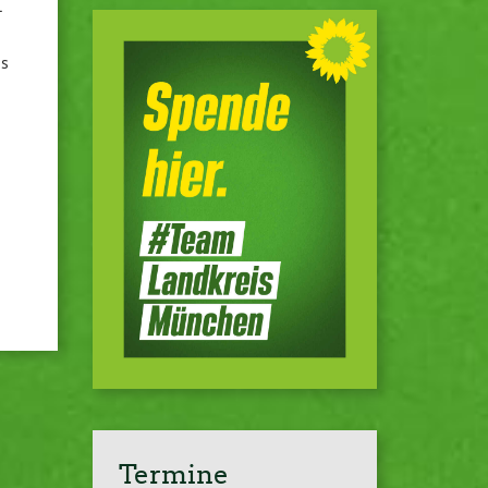
­
ns
Termine