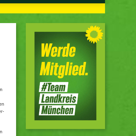
im
den
er­
on