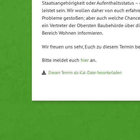
Staats­an­ge­hö­rig­keit oder Auf­ent­halts­sta­tu
leis­tet sein. Wir wollen daher von euch erfah
Probleme gestoßen; aber auch welche Chancen 
ein Vertreter der Obersten Bau­be­hör­de über die
Bereich Wohnen in­for­mie­ren.
Wir freuen uns sehr, Euch zu diesem Termin b
Bitte meldet euch
hier
an.
Diesen Termin als iCal-Da­tei her­un­ter­la­den