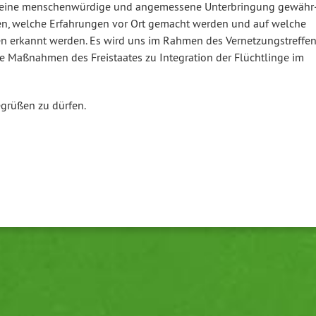
s – eine men­schen­wür­di­ge und an­ge­mes­se­ne Un­ter­brin­gung ge­währ
ren, welche Er­fah­run­gen vor Ort gemacht werden und auf welche
erkannt werden. Es wird uns im Rahmen des Ver­net­zungs­tref­fe
 Maßnahmen des Frei­staa­tes zu In­te­gra­ti­on der Flücht­lin­ge im
egrüßen zu dürfen.