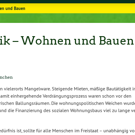
nen und Bauen
itik – Wohnen und Bauen
München
 vie­ler­orts Man­gel­wa­re. Steigende Mieten, mäßige Bau­tä­tig­keit 
amit ein­her­ge­hen­de Ver­drän­gungs­pro­zess waren schon vor den
e­ri­schen Bal­lungs­räu­men. Die woh­nungs­po­li­ti­schen Weichen wur
und die Fi­nan­zie­rung des sozialen Woh­nungs­baus viel zu lange v
rf­nis ist, sollte für alle Menschen im Freistaat – un­ab­hän­gig v