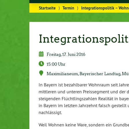
Startseite
⟩
Termin
⟩
Integrationspolitik – Woh
Integrationspol
Freitag, 17. Juni 2016
15:00 Uhr
Ma­xi­mi­lia­ne­um, Baye­ri­scher Landtag, 
In Bayern ist be­zahl­ba­rer Wohnraum seit Jahren
mittleren und unteren Preis­seg­ment und der d
stei­gen­den Flücht­lings­zah­len Realität in bay
in Bayern im letzten Jahrzehnt falsch gestellt 
nach­läs­sigt.
Weil Wohnen keine Ware, sondern ein Grund­be­dü