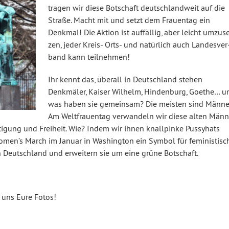
tragen wir diese Botschaft deutsch­land­weit auf die
Straße. Macht mit und setzt dem Frauentag ein
Denkmal! Die Aktion ist auffällig, aber leicht um­zu­se
zen, jeder Kreis- Orts- und natürlich auch Lan­des­ver
band kann teil­neh­men!
Ihr kennt das, überall in Deutsch­land stehen
Denkmäler, Kaiser Wilhelm, Hin­den­burg, Goethe… u
was haben sie gemeinsam? Die meisten sind Männe
Am Welt­frau­en­tag ver­wan­deln wir diese alten Männ
­ti­gung und Freiheit. Wie? Indem wir ihnen knall­pin­ke Pussyhats
en’s March im Januar in Wa­shing­ton ein Symbol für fe­mi­nis­ti­s
h Deutsch­land und erweitern sie um eine grüne Botschaft.
uns Eure Fotos!