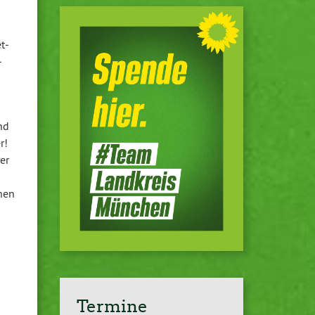
t­
­
nd
r!
er
chen
Termine