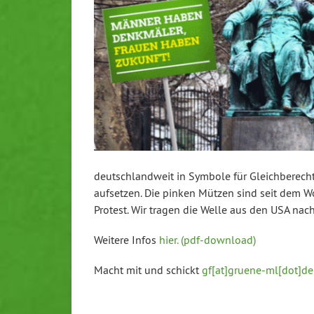
deutsch­land­weit in Symbole für Gleich­be­rech
aufsetzen. Die pinken Mützen sind seit dem Wom
Protest. Wir tragen die Welle aus den USA nac
Weitere Infos
hier. (pdf-down­load)
Macht mit und schickt
gf[at]gruene-ml[dot]de