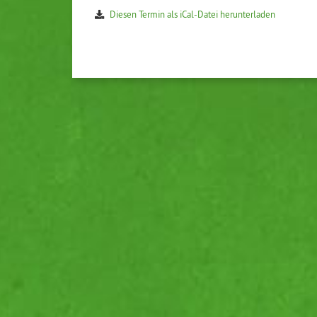
Diesen Termin als iCal-Da­tei her­un­ter­la­den