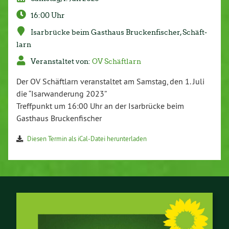
16:00 Uhr
Is­ar­brü­cke beim Gasthaus Bru­cken­fi­scher, Schäft­
larn
Ver­an­stal­tet von:
OV Schäft­larn
Der OV Schäft­larn ver­an­stal­tet am Samstag, den 1. Juli
die “Isar­wan­de­rung 2023”
Treff­punkt um 16:00 Uhr an der Is­ar­brü­cke beim
Gasthaus Bru­cken­fi­scher
Diesen Termin als iCal-Da­tei her­un­ter­la­den