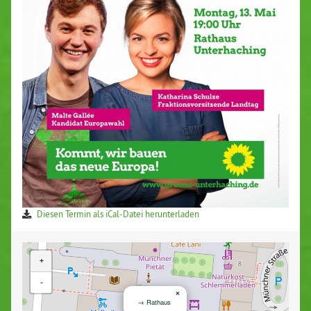
Diesen Termin als iCal-Da­tei her­un­ter­la­den
+
-
×
→ Rathaus