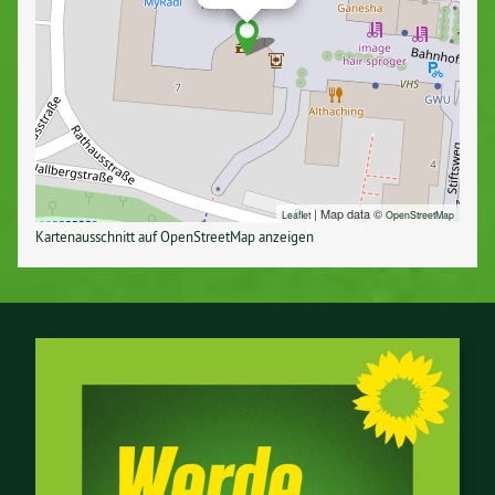
| Map data ©
Leaflet
Open­S­treet­Map
Kar­ten­aus­schnitt auf Open­S­treet­Map anzeigen