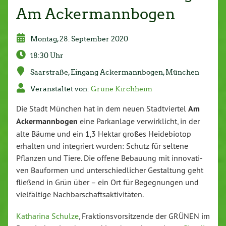
Am Ackermannbogen
Montag, 28. September 2020
18:30 Uhr
Saar­stra­ße, Eingang Acker­mann­bo­gen, München
Ver­an­stal­tet von:
Grüne Kirchheim
Die Stadt München hat in dem neuen Stadt­vier­tel
Am
Acker­mann­bo­gen
eine Park­an­la­ge ver­wirk­licht, in der
alte Bäume und ein 1,3 Hektar großes Hei­de­bio­top
erhalten und in­te­griert wurden: Schutz für seltene
Pflanzen und Tiere. Die offene Bebauung mit in­no­va­ti­
ven Bauformen und un­ter­schied­li­cher Ge­stal­tung geht
fließend in Grün über – ein Ort für Be­geg­nun­gen und
viel­fäl­ti­ge Nach­bar­schafts­ak­ti­vi­tä­ten.
Katharina Schulze
, Frak­ti­ons­vor­sit­zen­de der GRÜNEN im