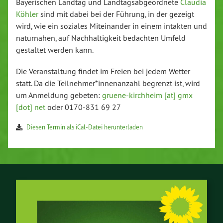
Baye­ri­schen Landtag und Land­tags­ab­ge­ord­ne­te
Claudia
Köhler
sind mit dabei bei der Führung, in der gezeigt
wird, wie ein soziales Mit­ein­an­der in einem intakten und
na­tur­na­hen, auf Nach­hal­tig­keit bedachten Umfeld
gestaltet werden kann.
Die Ver­an­stal­tung findet im Freien bei jedem Wetter
statt. Da die Teil­neh­mer*in­nen­an­zahl begrenzt ist, wird
um Anmeldung gebeten:
grue­ne-kirch­heim [at] gmx
[dot] net
oder 0170-831 69 27
Diesen Termin als iCal-Da­tei her­un­ter­la­den