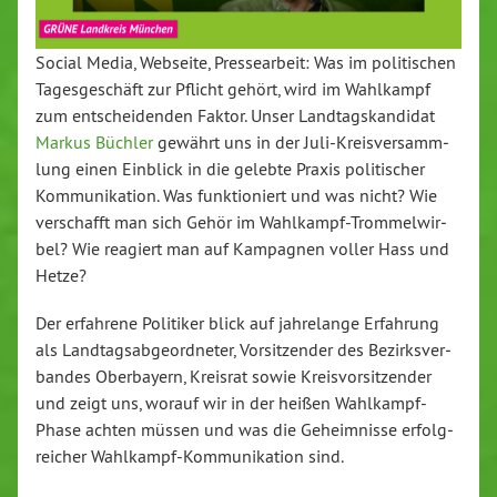
Social Media, Webseite, Pres­se­ar­beit: Was im po­li­ti­schen
Ta­ges­ge­schäft zur Pflicht gehört, wird im Wahlkampf
zum ent­schei­den­den Faktor. Unser Land­tags­kan­di­dat
Markus Büchler
gewährt uns in der Ju­li-Kreis­ver­samm­
lung einen Einblick in die gelebte Praxis po­li­ti­scher
Kom­mu­ni­ka­ti­on. Was funk­tio­niert und was nicht? Wie
ver­schafft man sich Gehör im Wahl­kampf-Trom­mel­wir­
bel? Wie reagiert man auf Kampagnen voller Hass und
Hetze?
Der erfahrene Politiker blick auf jah­re­lan­ge Erfahrung
als Land­tags­ab­ge­ord­ne­ter, Vor­sit­zen­der des Be­zirks­ver­
ban­des Ober­bay­ern, Kreisrat sowie Kreis­vor­sit­zen­der
und zeigt uns, worauf wir in der heißen Wahl­kampf-
Pha­se achten müssen und was die Ge­heim­nis­se er­folg­
rei­cher Wahl­kampf-Kom­mu­ni­ka­ti­on sind.