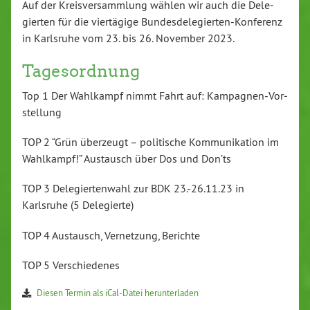
Auf der Kreis­ver­samm­lung wählen wir auch die De­le­
gier­ten für die vier­tä­gi­ge Bun­des­de­le­gier­ten-Kon­fe­renz
in Karlsruhe vom 23. bis 26. November 2023.
Ta­ges­ord­nung
Top 1 Der Wahlkampf nimmt Fahrt auf: Kam­pa­gnen-Vor­
stel­lung
TOP 2 “Grün überzeugt – po­li­ti­sche Kom­mu­ni­ka­ti­on im
Wahlkampf!” Austausch über Dos und Don’ts
TOP 3 De­le­gier­ten­wahl zur BDK 23.-26.11.23 in
Karlsruhe (5 De­le­gier­te)
TOP 4 Austausch, Ver­net­zung, Berichte
TOP 5 Ver­schie­de­nes
Diesen Termin als iCal-Da­tei her­un­ter­la­den