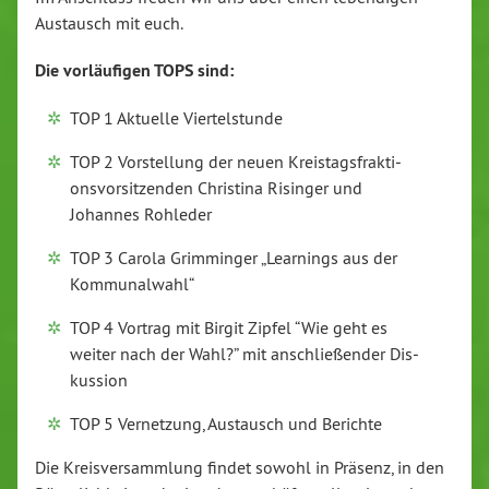
Austausch mit euch.
Die vor­läu­fi­gen TOPS sind:
TOP 1 Aktuelle Vier­tel­stun­de
TOP 2 Vor­stel­lung der neuen Kreis­tags­frak­ti­
ons­vor­sit­zen­den Christina Risinger und
Johannes Rohleder
TOP 3 Carola Grim­min­ger „Learnings aus der
Kom­mu­nal­wahl“
TOP 4 Vortrag mit Birgit Zipfel “Wie geht es
weiter nach der Wahl?” mit an­schlie­ßen­der Dis­
kus­si­on
TOP 5 Ver­net­zung, Austausch und Berichte
Die Kreis­ver­samm­lung findet sowohl in Präsenz, in den