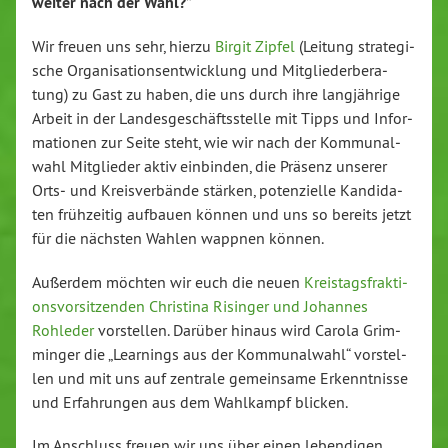
weiter nach der Wahl?”
Wir freuen uns sehr, hierzu
Birgit Zipfel
(Leitung stra­te­gi­
sche Or­ga­ni­sa­ti­ons­ent­wick­lung und Mit­glie­der­be­ra­
tung) zu Gast zu haben, die uns durch ihre lang­jäh­ri­ge
Arbeit in der Lan­des­ge­schäfts­stel­le mit Tipps und In­for­
ma­tio­nen zur Seite steht, wie wir nach der Kom­mu­nal­
wahl Mit­glie­der aktiv einbinden, die Präsenz unserer
Orts‑ und Kreis­ver­bän­de stärken, po­ten­zi­el­le Kan­di­da­
ten früh­zei­tig aufbauen können und uns so bereits jetzt
für die nächsten Wahlen wappnen können.
Außerdem möchten wir euch die neuen
Kreis­tags­frak­ti­
ons­vor­sit­zen­den Christina Risinger und Johannes
Rohleder
vor­stel­len. Darüber hinaus wird Carola Grim­
min­ger die „Learnings aus der Kom­mu­nal­wahl“ vor­stel­
len und mit uns auf zentrale ge­mein­sa­me Er­kennt­nis­se
und Er­fah­run­gen aus dem Wahlkampf blicken.
Im Anschluss freuen wir uns über einen le­ben­di­gen