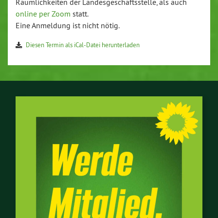
Räum­lich­kei­ten der Lan­des­ge­schäfts­stel­le, als auch
online per Zoom
statt.
Eine Anmeldung ist nicht nötig.
Diesen Termin als iCal-Da­tei her­un­ter­la­den