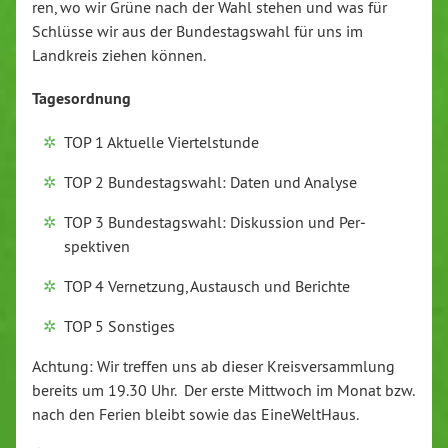
ren, wo wir Grüne nach der Wahl stehen und was für
Schlüsse wir aus der Bun­des­tags­wahl für uns im
Landkreis ziehen können.
Ta­ges­ord­nung
TOP 1 Aktuelle Vier­tel­stun­de
TOP 2 Bun­des­tags­wahl: Daten und Analyse
TOP 3 Bun­des­tags­wahl: Dis­kus­si­on und Per­
spek­ti­ven
TOP 4 Ver­net­zung, Austausch und Berichte
TOP 5 Sonstiges
Achtung: Wir treffen uns ab dieser Kreis­ver­samm­lung
bereits um 19.30 Uhr. Der erste Mittwoch im Monat bzw.
nach den Ferien bleibt sowie das Ei­ne­Welt­Haus.