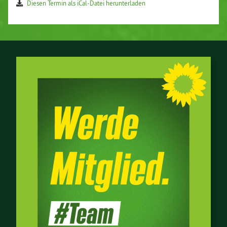
Diesen Termin als iCal-Da­tei her­un­ter­la­den