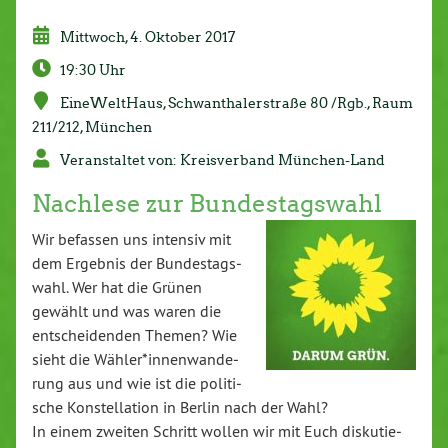
Mittwoch, 4. Oktober 2017
19:30 Uhr
Ei­ne­Welt­Haus, Schwantha­ler­stra­ße 80 /Rgb., Raum
211/212, München
Ver­an­stal­tet von: Kreisverband Mün­chen-Land
Nachlese zur Bun­des­tags­wahl
Wir befassen uns intensiv mit
dem Ergebnis der Bun­des­tags­
wahl. Wer hat die Grünen
gewählt und was waren die
ent­schei­den­den Themen? Wie
sieht die Wähler*in­nen­wan­de­
rung aus und wie ist die po­li­ti­
sche Kon­stel­la­ti­on in Berlin nach der Wahl?
In einem zweiten Schritt wollen wir mit Euch dis­ku­tie­