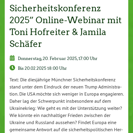
Sicherheitskonferenz
2025” Online-Webinar mit
Toni Hofreiter & Jamila
Schäfer
Don­ners­tag, 20. Februar 2025, 17:00 Uhr
Bis 20.02.2025 18:00 Uhr
Text: Die dies­jäh­ri­ge Münchner Si­cher­heits­kon­fe­renz
stand unter dem Eindruck der neuen Trump Ad­mi­nis­tra­
ti­on. Die USA möchte sich weniger in Europa en­ga­gie­ren.
Daher lag der Schwer­punkt ins­be­son­de­re auf dem
Ukrai­ne­krieg: Wie geht es mit der Un­ter­stüt­zung weiter?
Wie könnte ein nach­hal­ti­ger Frieden zwischen der
Ukraine und Russland aussehen? Findet Europa eine
ge­mein­sa­me Antwort auf die si­cher­heits­po­li­ti­schen Her­