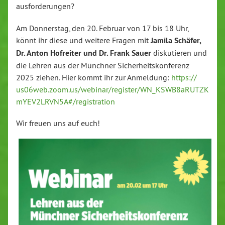
aus­for­de­run­gen?
Am Don­ners­tag, den 20. Februar von 17 bis 18 Uhr,
könnt ihr diese und weitere Fragen mit
Jamila Schäfer,
Dr. Anton Hofreiter und Dr. Frank Sauer
dis­ku­tie­ren und
die Lehren aus der Münchner Si­cher­heits­kon­fe­renz
2025 ziehen. Hier kommt ihr zur Anmeldung:
https://​
us06web.​zoom.​us/​webinar/​register/​WN_​KSW​B8aR​UTZK​
mYEV​2LRV​N5A#/​registration
Wir freuen uns auf euch!