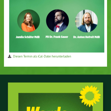
Diesen Termin als iCal-Da­tei her­un­ter­la­den