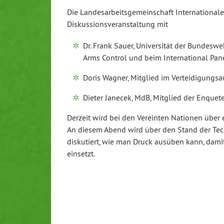
Die Lan­des­ar­beits­ge­mein­schaft In­ter­na­tio­
Dis­kus­si­ons­ver­an­stal­tung mit
Dr. Frank Sauer, Uni­ver­si­tät der Bun­des­
Arms Control und beim In­ter­na­tio­nal Pan
Doris Wagner, Mitglied im Ver­tei­di­gung
Dieter Janecek, MdB, Mitglied der En­que­te-K
Derzeit wird bei den Vereinten Nationen über ei
An diesem Abend wird über den Stand der Techni
dis­ku­tiert, wie man Druck ausüben kann, damit 
einsetzt.