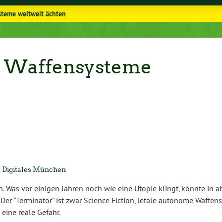
steme weltweit ächten
e Waffensysteme
, AK Digitales München
in. Was vor einigen Jahren noch wie eine Utopie klingt, könnte in a
. Der “Ter­mi­na­tor” ist zwar Science Fiction, letale autonome Waf­fen­
 eine reale Gefahr.