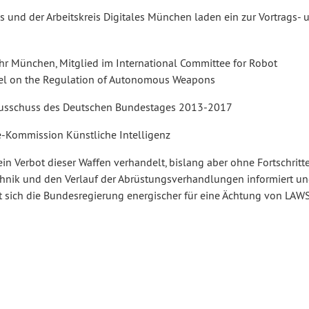
na­les und der Ar­beits­kreis Digitales München laden ein zur Vortrags-
wehr München, Mitglied im In­ter­na­tio­nal Committee for Robot
el on the Re­gu­la­ti­on of Au­to­no­mous Weapons
s­aus­schuss des Deutschen Bun­des­ta­ges 2013-2017
om­mis­si­on Künst­li­che In­tel­li­genz
n Verbot dieser Waffen ver­han­delt, bislang aber ohne Fort­schrit­t
k und den Verlauf der Ab­rüs­tungs­ver­hand­lun­gen in­for­miert u
sich die Bun­des­re­gie­rung en­er­gi­scher für eine Ächtung von LAW