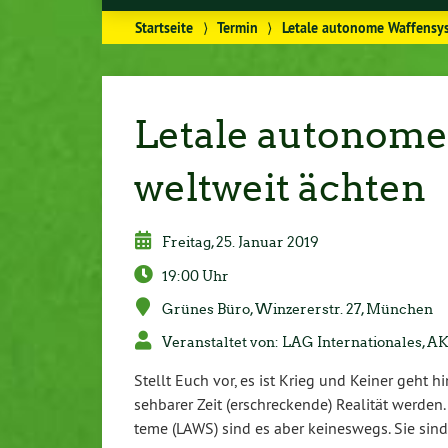
Startseite
⟩
Termin
⟩
Letale autonome Waffensy
Letale autonom
weltweit ächten
Freitag, 25. Januar 2019
19:00 Uhr
Grünes Büro, Win­ze­r­er­str. 27, München
Ver­an­stal­tet von: LAG In­ter­na­tio­na­les
Stellt Euch vor, es ist Krieg und Keiner geht h
seh­ba­rer Zeit (er­schre­cken­de) Realität werden
te­me (LAWS) sind es aber kei­nes­wegs. Sie sind