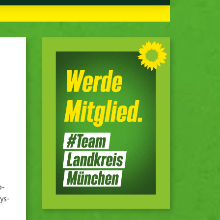
b­
sys­