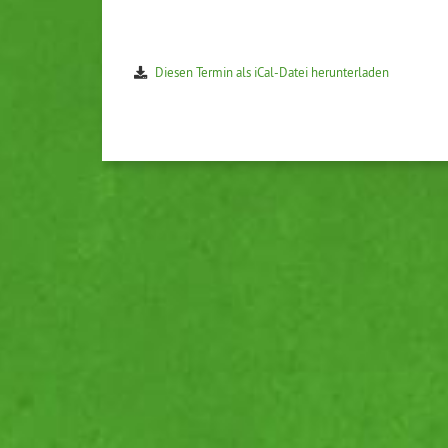
Diesen Termin als iCal-Da­tei her­un­ter­la­den