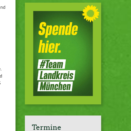
 und
e.
nd
S
Termine