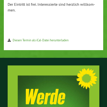
Der Eintritt ist frei. In­ter­es­sier­te sind herzlich will­kom­
men.
Diesen Termin als iCal-Da­tei her­un­ter­la­den