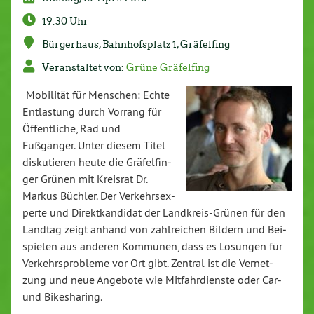
19:30 Uhr
Bür­ger­haus, Bahn­hofs­platz 1, Grä­fel­fing
Ver­an­stal­tet von:
Grüne Grä­fel­fing
Mobilität für Menschen: Echte
Ent­las­tung durch Vorrang für
Öf­fent­li­che, Rad und
Fußgänger. Unter diesem Titel
dis­ku­tie­ren heute die Grä­fel­fin­
ger Grünen mit Kreisrat Dr.
Markus Büchler. Der Ver­kehrs­ex­
per­te und Di­rekt­kan­di­dat der Land­kreis-Grü­nen für den
Landtag zeigt anhand von zahl­rei­chen Bildern und Bei­
spie­len aus anderen Kommunen, dass es Lösungen für
Ver­kehrs­pro­ble­me vor Ort gibt. Zentral ist die Ver­net­
zung und neue Angebote wie Mit­fahr­diens­te oder Car-
und Bikesha­ring.