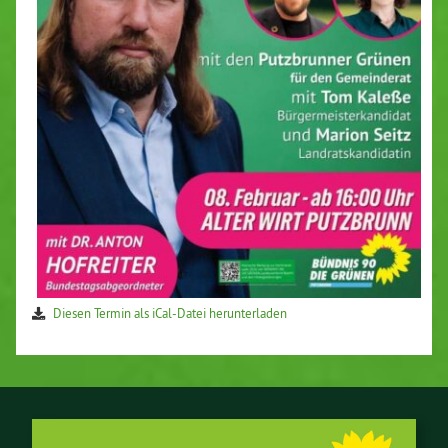
Diesen Termin als iCal-Da­tei her­un­ter­la­den