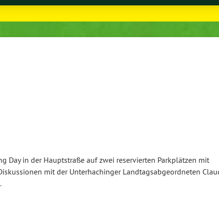
Day in der Haupt­stra­ße auf zwei re­ser­vier­ten Park­plät­zen mit
Dis­kus­sio­nen mit der Un­ter­ha­chin­ger Land­tags­ab­ge­ord­ne­ten Clau
.