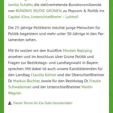
Jamila Schäfer
, die stell­ver­tre­ten­de Bun­des­vor­sit­zen­de
von
BÜNDNIS 90/DIE GRÜNEN,
zu Popcorn & Politik ins
Capitol Kino, Un­ter­schleiß­heim – Lohhof
.
Die 25-jäh­ri­ge Po­li­ti­ke­rin möchte junge Menschen für
Politik be­geis­tern und mehr unter 30-Jäh­ri­ge in den Par­
la­men­ten sehen.
Mit ihr wollen wir den Kurzfilm
Minden Replying
ansehen und im Anschluss über Grüne Politik und
Fragen zur Be­zirks­tags- und Land­tags­wahl in Bayern
sprechen. Mit dabei ist auch unsere Kan­di­die­ren­den für
den Landtag
Claudia Köhler
und der Ober­schleiß­hei­mer
Dr.
Markus Büchler
, sowie für den Be­zirks­tag Dr.
Frauke
Schwaiblmair
und der Un­ter­schleiß­hei­mer
Martin
Wagner
.
Diesen Termin als iCal-Da­tei her­un­ter­la­den