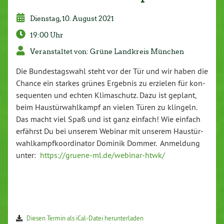
Dienstag, 10. August 2021
19:00 Uhr
Ver­an­stal­tet von: Grüne Landkreis München
Die Bun­des­tags­wahl steht vor der Tür und wir haben die
Chance ein starkes grünes Ergebnis zu erzielen für kon­
se­quen­ten und echten Kli­ma­schutz. Dazu ist geplant,
beim Hau­stür­wahl­kampf an vielen Türen zu klingeln.
Das macht viel Spaß und ist ganz einfach! Wie einfach
erfährst Du bei unserem Webinar mit unserem Hau­stür­
wahl­kampf­ko­or­di­na­tor Dominik Dommer. Anmeldung
unter:
https://​gruene-​ml.​de/​webinar-​htwk/
Diesen Termin als iCal-Da­tei her­un­ter­la­den