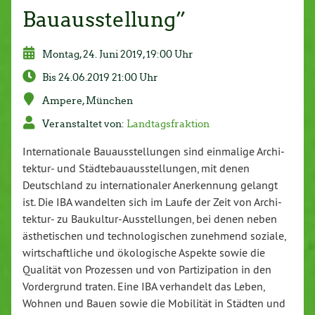
Bauausstellung”
Montag, 24. Juni 2019, 19:00 Uhr
Bis 24.06.2019 21:00 Uhr
Ampere, München
Ver­an­stal­tet von:
Land­tags­frak­ti­on
In­ter­na­tio­na­le Bau­aus­stel­lun­gen sind einmalige Ar­chi­
tek­tur- und Städ­te­bau­aus­stel­lun­gen, mit denen
Deutsch­land zu in­ter­na­tio­na­ler An­er­ken­nung gelangt
ist. Die IBA wandelten sich im Laufe der Zeit von Ar­chi­
tek­tur- zu Bau­kul­tur-Aus­stel­lun­gen, bei denen neben
äs­the­ti­schen und tech­no­lo­gi­schen zunehmend soziale,
wirt­schaft­li­che und öko­lo­gi­sche Aspekte sowie die
Qualität von Prozessen und von Par­ti­zi­pa­ti­on in den
Vor­der­grund traten. Eine IBA ver­han­delt das Leben,
Wohnen und Bauen sowie die Mobilität in Städten und