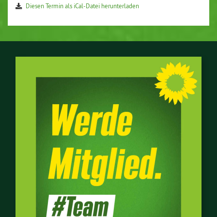
Diesen Termin als iCal-Da­tei her­un­ter­la­den