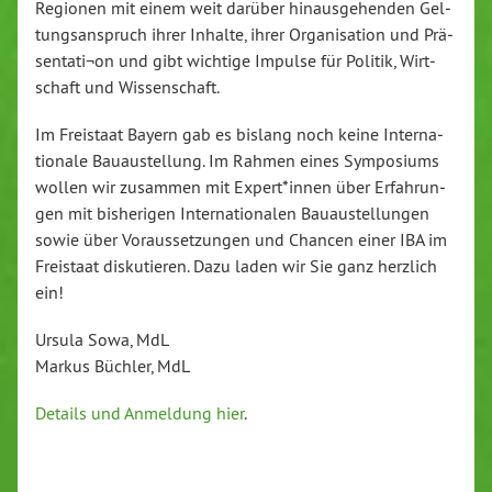
Regionen mit einem weit darüber hin­aus­ge­hen­den Gel­
tungs­an­spruch ihrer Inhalte, ihrer Or­ga­ni­sa­ti­on und Prä­
sen­ta­ti¬on und gibt wichtige Impulse für Politik, Wirt­
schaft und Wis­sen­schaft.
Im Freistaat Bayern gab es bislang noch keine In­ter­na­
tio­na­le Bau­au­stel­lung. Im Rahmen eines Sym­po­si­ums
wollen wir zusammen mit Expert*innen über Er­fah­run­
gen mit bis­he­ri­gen In­ter­na­tio­na­len Bau­au­stel­lun­gen
sowie über Vor­aus­set­zun­gen und Chancen einer IBA im
Freistaat dis­ku­tie­ren. Dazu laden wir Sie ganz herzlich
ein!
Ursula Sowa, MdL
Markus Büchler, MdL
Details und Anmeldung hier
.