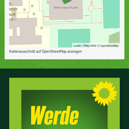
| Map data ©
Leaflet
Open­S­treet­Map
Kar­ten­aus­schnitt auf Open­S­treet­Map anzeigen