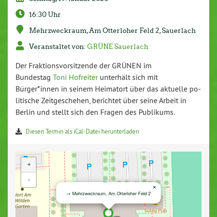
16:30 Uhr
Mehr­zweck­raum, Am Ot­ter­lo­her Feld 2, Sauerlach
Ver­an­stal­tet von:
GRÜNE Sauerlach
Der Frak­ti­ons­vor­sit­zen­de der GRÜNEN im
Bundestag
Toni Hofreiter
unterhält sich mit
Bürger*innen in seinem Heimatort über das aktuelle po­
li­ti­sche Zeit­ge­sche­hen, berichtet über seine Arbeit in
Berlin und stellt sich den Fragen des Publikums.
Diesen Termin als iCal-Da­tei her­un­ter­la­den
+
-
×
→ Mehr­zweck­raum, Am Ot­ter­lo­her Feld 2