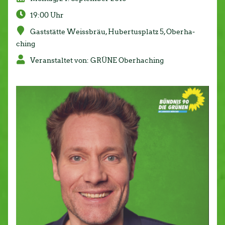
19:00 Uhr
Gast­stät­te Weissbräu, Hu­ber­tus­platz 5, Ober­ha­
ching
Ver­an­stal­tet von: GRÜNE Ober­ha­ching