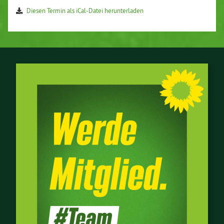
Diesen Termin als iCal-Da­tei her­un­ter­la­den