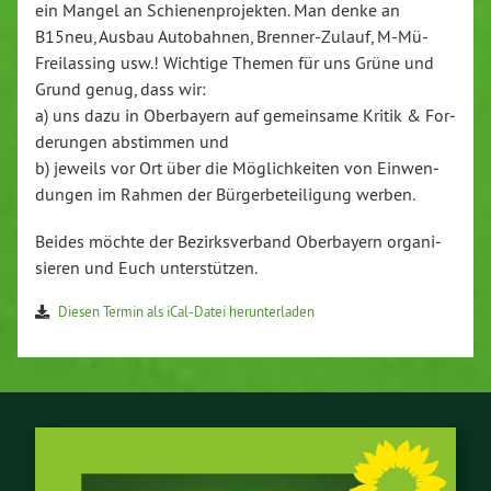
ein Mangel an Schie­nen­pro­jek­ten. Man denke an
B15neu, Ausbau Au­to­bah­nen, Bren­ner-Zu­lauf, M-Mü-
Frei­las­sing usw.! Wichtige Themen für uns Grüne und
Grund genug, dass wir:
a) uns dazu in Ober­bay­ern auf ge­mein­sa­me Kritik & For­
de­run­gen abstimmen und
b) jeweils vor Ort über die Mög­lich­kei­ten von Ein­wen­
dun­gen im Rahmen der Bür­ger­be­tei­li­gung werben.
Beides möchte der Be­zirks­ver­band Ober­bay­ern or­ga­ni­
sie­ren und Euch un­ter­stüt­zen.
Diesen Termin als iCal-Da­tei her­un­ter­la­den