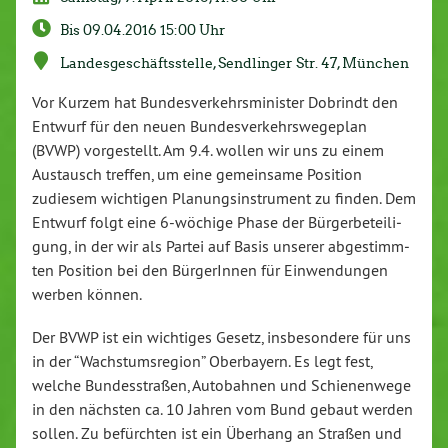
Bis 09.04.2016 15:00 Uhr
Lan­des­ge­schäfts­stel­le, Send­lin­ger Str. 47, München
Vor Kurzem hat Bun­des­ver­kehrs­mi­nis­ter Dobrindt den
Entwurf für den neuen Bun­des­ver­kehrs­we­ge­plan
(BVWP) vor­ge­stellt. Am 9.4. wollen wir uns zu einem
Austausch treffen, um eine ge­mein­sa­me Position
zudiesem wichtigen Pla­nungs­in­stru­ment zu finden. Dem
Entwurf folgt eine 6-wöchige Phase der Bür­ger­be­tei­li­
gung, in der wir als Partei auf Basis unserer ab­ge­stimm­
ten Position bei den Bür­ge­rIn­nen für Ein­wen­dun­gen
werben können.
Der BVWP ist ein wichtiges Gesetz, ins­be­son­de­re für uns
in der “Wachs­tums­re­gi­on” Ober­bay­ern. Es legt fest,
welche Bun­des­stra­ßen, Au­to­bah­nen und Schie­nen­we­ge
in den nächsten ca. 10 Jahren vom Bund gebaut werden
sollen. Zu be­fürch­ten ist ein Überhang an Straßen und