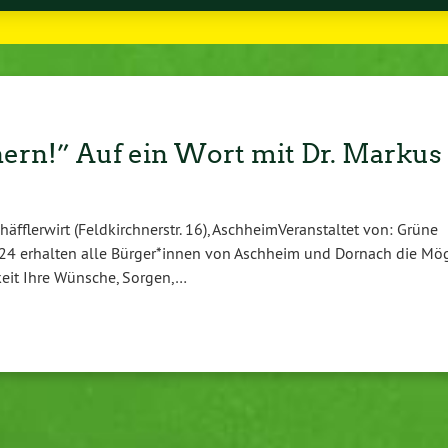
ern!” Auf ein Wort mit Dr. Markus
r­wirt (Feld­kirch­ner­str. 16), Asch­heim­Ver­an­stal­tet von: Grüne
4 erhalten alle Bürger*innen von Aschheim und Dornach die Mö
­keit Ihre Wünsche, Sorgen,…