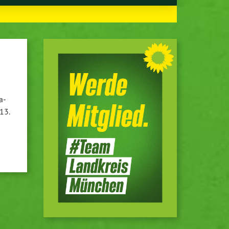
a­
13.