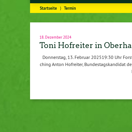
Startseite
⟩
Termin
18. Dezember 2024
Toni Hofreiter in Oberh
Don­ners­tag, 13. Februar 202519:30 Uhr Forst­n
ching Anton Hofreiter, Bun­des­tags­kan­di­dat