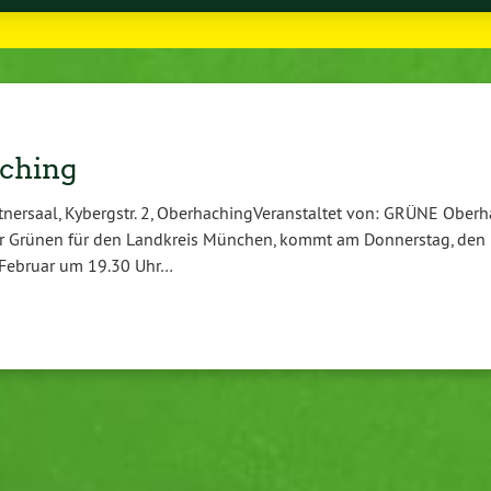
aching
er­saal, Kybergstr. 2, Ober­ha­ching­Ver­an­stal­tet von: GRÜNE Ober­h
 der Grünen für den Landkreis München, kommt am Don­ners­tag, den 
Februar um 19.30 Uhr…