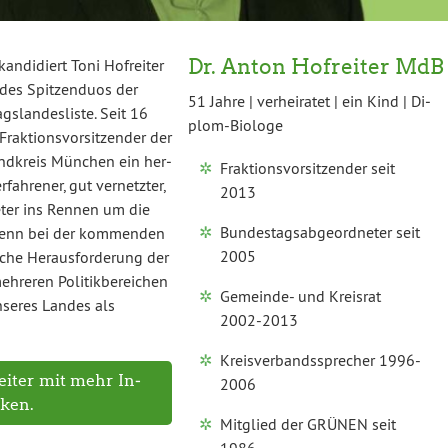
Dr. Anton Hofreiter MdB
n­di­diert Toni Hofreiter
es Spit­zen­du­os der
51 Jahre | ver­hei­ra­tet | ein Kind | Di­
­lan­des­lis­te. Seit 16
plom-Bio­lo­ge
k­ti­ons­vor­sit­zen­der der
ndkreis München ein her­
Frak­ti­ons­vor­sit­zen­der seit
ah­re­ner, gut ver­netz­ter,
2013
­ne­ter ins Rennen um die
Bun­des­tags­ab­ge­ord­ne­ter seit
n. Denn bei der kommenden
2005
che Her­aus­for­de­rung der
reren Po­li­tik­be­rei­chen
Gemeinde- und Kreisrat
nseres Landes als
2002-2013
Kreis­ver­bands­spre­cher 1996-
eiter mit mehr In­
2006
cken.
Mitglied der GRÜNEN seit
1986