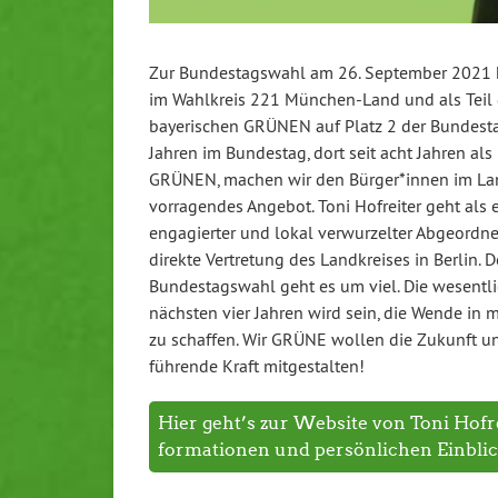
Zur Bun­des­tags­wahl am 26. September 2021 ka
im Wahlkreis 221 Mün­chen-Land und als Teil d
baye­ri­schen GRÜNEN auf Platz 2 der Bun­des­tags
Jahren im Bundestag, dort seit acht Jahren als Fra
GRÜNEN, machen wir den Bürger*innen im La
vor­ra­gen­des Angebot. Toni Hofreiter geht als er­f
en­ga­gier­ter und lokal ver­wur­zel­ter Ab­ge­ord
direkte Ver­tre­tung des Land­krei­ses in Berli
Bun­des­tags­wahl geht es um viel. Die we­sent­li­
nächsten vier Jahren wird sein, die Wende in meh
zu schaffen. Wir GRÜNE wollen die Zukunft u
führende Kraft mit­ge­stal­ten!
Hier geht’s zur Website von Toni Hofr
for­ma­tio­nen und per­sön­li­chen Ein­bli­