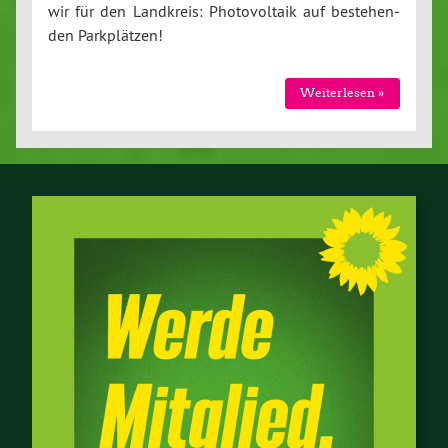
wir für den Landkreis: Pho­to­vol­ta­ik auf be­ste­hen­
den Park­plät­zen!
Wei­ter­le­sen »