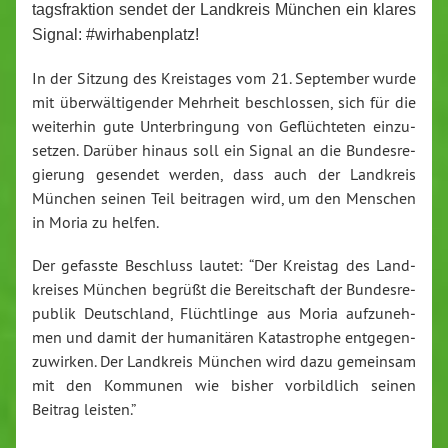
tags­frak­ti­on sendet der Landkreis München ein klares
Signal: #wir­ha­ben­platz!
In der Sitzung des Kreis­ta­ges vom 21. September wurde
mit über­wäl­ti­gen­der Mehrheit be­schlos­sen, sich für die
weiterhin gute Un­ter­brin­gung von Ge­flüch­te­ten ein­zu­
set­zen. Darüber hinaus soll ein Signal an die Bun­des­re­
gie­rung gesendet werden, dass auch der Landkreis
München seinen Teil beitragen wird, um den Menschen
in Moria zu helfen.
Der gefasste Beschluss lautet: “Der Kreistag des Land­
krei­ses München begrüßt die Be­reit­schaft der Bun­des­re­
pu­blik Deutsch­land, Flücht­lin­ge aus Moria auf­zu­neh­
men und damit der hu­ma­ni­tä­ren Ka­ta­stro­phe ent­ge­gen­
zu­wir­ken. Der Landkreis München wird dazu gemeinsam
mit den Kommunen wie bisher vor­bild­lich seinen
Beitrag leisten.”