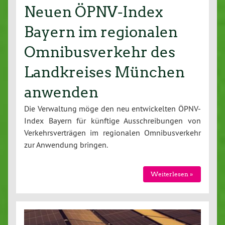
Neuen ÖPNV-Index
Bayern im regionalen
Omnibusverkehr des
Landkreises München
anwenden
Die Ver­wal­tung möge den neu ent­wi­ckel­ten ÖPNV-
In­dex Bayern für künftige Aus­schrei­bun­gen von
Ver­kehrs­ver­trä­gen im re­gio­na­len Om­ni­bus­ver­kehr
zur Anwendung bringen.
Wei­ter­le­sen »