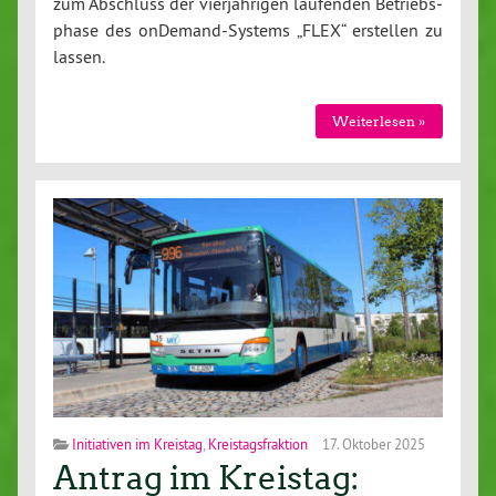
zum Abschluss der vier­jäh­ri­gen laufenden Be­triebs­
pha­se des on­De­mand-Sys­tems „FLEX“ erstellen zu
lassen.
Wei­ter­le­sen »
Initiativen im Kreistag
,
Kreistagsfraktion
17. Oktober 2025
Antrag im Kreistag: