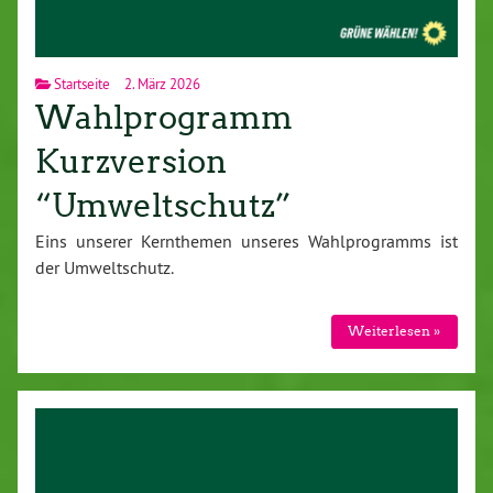
Startseite
2. März 2026
Wahlprogramm
Kurzversion
“Umweltschutz”
Eins unserer Kern­the­men unseres Wahl­pro­gramms ist
der Um­welt­schutz.
Wei­ter­le­sen »