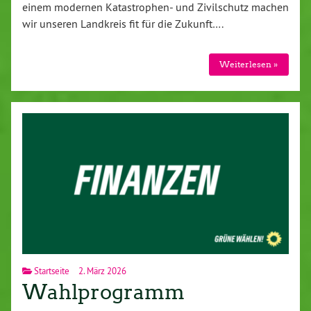
einem modernen Ka­ta­stro­phen- und Zi­vil­schutz machen
wir unseren Landkreis fit für die Zukunft….
Wei­ter­le­sen »
Startseite
2. März 2026
Wahlprogramm