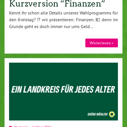
Kurzversion “Finanzen”
Kennt ihr schon alle Details unseres Wahl­pro­gramms für
den Kreistag? ⁉️ wir prä­sen­tie­ren: Finanzen. 💶 denn im
Grunde geht es doch immer nur ums Geld…
Wei­ter­le­sen »