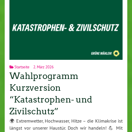
Startseite
2. März 2026
Wahlprogramm
Kurzversion
“Katastrophen- und
Zivilschutz”
🌍 Ex­trem­wet­ter, Hoch­was­ser, Hitze – die Kli­ma­kri­se ist
längst vor unserer Haustür. Doch wir handeln! 💪 Mit