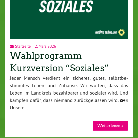
Startseite
2. März 2026
Wahlprogramm
Kurzversion “Soziales”
Jeder Mensch verdient ein sicheres, gutes, selbst­be­
stimm­tes Leben und Zuhause. Wir wollen, dass das
Leben im Landkreis be­zahl­ba­rer und sozialer wird. Und
kämpfen dafür, dass niemand zu­rück­ge­las­sen wird. 🏡✊
Unsere…
Wei­ter­le­sen »