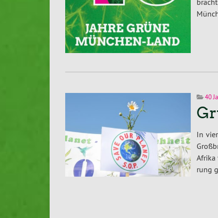
bracht
Münch
40 J
Gr
In vie
Groß­b
Afrika
rung 