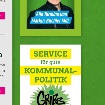
reis
 »
n
 von
. In
­de­
 »