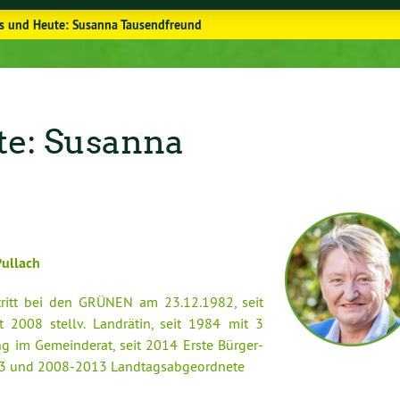
s und Heute: Susanna Tausendfreund
e: Susanna
 Pullach
tritt bei den GRÜNEN am 23.12.1982, seit
eit 2008 stellv. Landrätin, seit 1984 mit 3
ng im Ge­mein­de­rat, seit 2014 Erste Bür­ger­
03 und 2008-2013 Land­tags­ab­ge­ord­ne­te