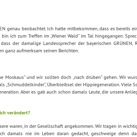
 genau be­ob­ach­tet. Ich hatte mit­be­kom­men, dass es bereits e
in ich zum Treffen im „Wiener Wald” im Tal hin­ge­gan­gen. Sprec
ass der damalige Lan­des­spre­cher der baye­ri­schen GRÜNEN, R
n ganz auf­merk­sam seinen Berichten.
nne Moskaus” und wir sollten doch „nach drüben“ gehen. Wir wur
ls „Schmud­del­kin­der“, Über­bleib­sel der Hip­pie­ge­ne­ra­ti­on. Viele So
e­ne­ra­ti­on. Aber es gab auch schon damals Leute, die unsere Anli
sich verändert?
re waren, in der Ge­sell­schaft an­ge­kom­men. Wir tragen in wicht
be ich damals nie im Leben daran gedacht, ge­schwei­ge denn da