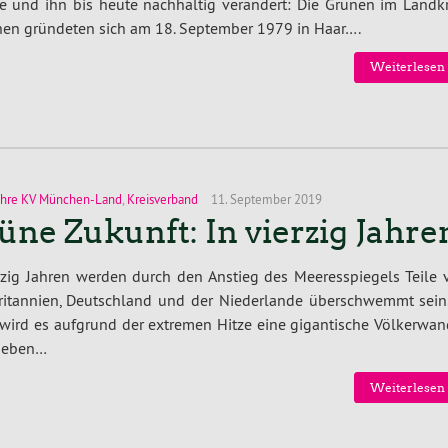
e und ihn bis heute nach­hal­tig verändert: Die Grünen im Landk
en gründeten sich am 18. September 1979 in Haar….
Wei­ter­le­sen
ahre KV München-Land
,
Kreisverband
11. September 2019
üne Zukunft: In vierzig Jahre
rzig Jahren werden durch den Anstieg des Mee­res­spie­gels Teile
ri­tan­ni­en, Deutsch­land und der Nie­der­lan­de über­schwemmt sein
 wird es aufgrund der extremen Hitze eine gi­gan­ti­sche Völ­ker­wan
geben…
Wei­ter­le­sen