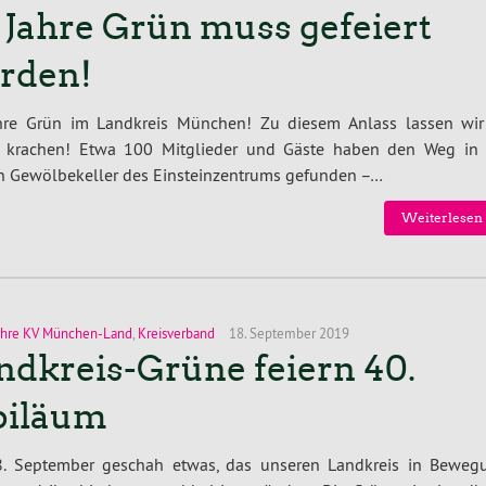
 Jahre Grün muss gefeiert
rden!
hre Grün im Landkreis München! Zu diesem Anlass lassen wir
ig krachen! Etwa 100 Mit­glie­der und Gäste haben den Weg in 
 Ge­wöl­be­kel­ler des Ein­stein­zen­trums gefunden –…
Wei­ter­le­sen
ahre KV München-Land
,
Kreisverband
18. September 2019
ndkreis-Grüne feiern 40.
biläum
. September geschah etwas, das unseren Landkreis in Beweg