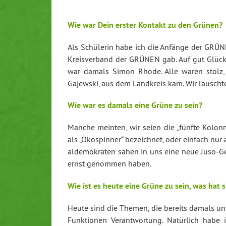
Wie war Dein erster Kontakt zu den Grünen?
Als Schülerin habe ich die Anfänge der GRÜNEN
Kreisverband der GRÜNEN gab. Auf gut Glück b
war damals Simon Rhode. Alle waren stolz, d
Gajewski, aus dem Landkreis kam. Wir lauschte
Wie war es damals eine Grüne zu sein?
Manche meinten, wir seien die „fünfte Kolo
als „Öko­s­pin­ner“ be­zeich­net, oder einfach nur a
al­de­mo­kra­ten sahen in uns eine neue Ju­so-G
ernst genommen haben.
Wie ist es heute eine Grüne zu sein, was hat 
Heute sind die Themen, die bereits damals unse
Funk­tio­nen Ver­ant­wor­tung. Natürlich ha