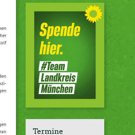
inen
her
olf
den
­zi­
egen
igen
Termine
ran