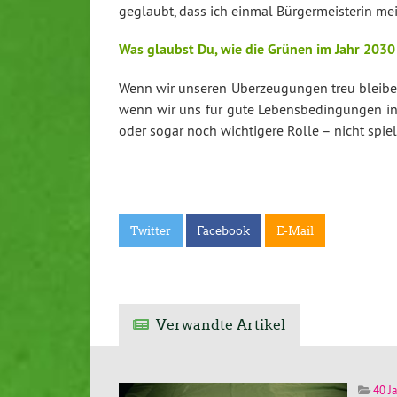
geglaubt, dass ich einmal Bür­ger­meis­te­rin
Was glaubst Du, wie die Grünen im Jahr 2030
Wenn wir unseren Über­zeu­gun­gen treu blei
wenn wir uns für gute Le­bens­be­din­gun­gen
oder sogar noch wich­ti­ge­re Rolle – nicht spi
Twitter
Facebook
E-Mail
Verwandte Artikel
40 J