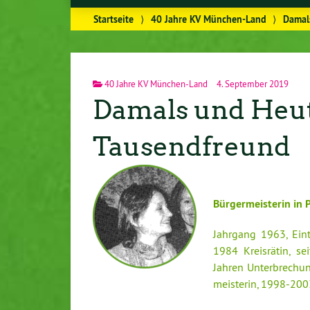
Startseite
⟩
40 Jahre KV München-Land
⟩
Damal
40 Jahre KV München-Land
4. September 2019
Damals und Heut
Tausendfreund
Bür­ger­meis­te­rin in
Jahrgang 1963, Ein
1984 Kreis­rä­tin, s
Jahren Un­ter­bre­chu
meis­te­rin, 1998-20