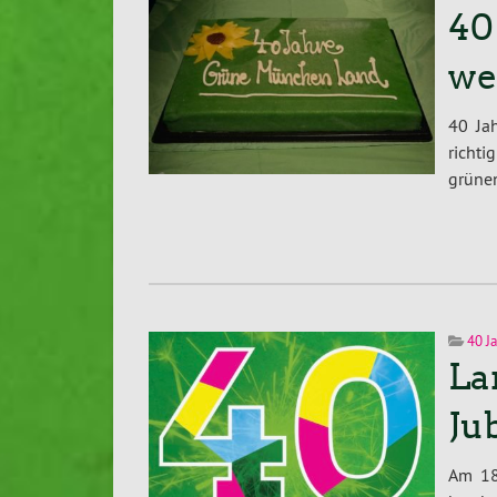
40
we
40 Ja
richt
grünen
40 J
La
Ju
Am 18