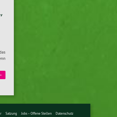
”
das
enn
 »
r
Satzung
Jobs – Offene Stellen
Datenschutz