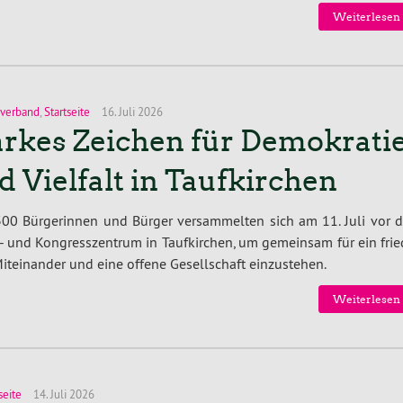
Wei­ter­le­sen
sverband
,
Startseite
16. Juli 2026
arkes Zeichen für Demokrati
d Vielfalt in Taufkirchen
00 Bür­ge­rin­nen und Bürger ver­sam­mel­ten sich am 11. Juli vor
- und Kon­gress­zen­trum in Tauf­kir­chen, um gemeinsam für ein fried
t­ein­an­der und eine offene Ge­sell­schaft ein­zu­ste­hen.
Wei­ter­le­sen
seite
14. Juli 2026