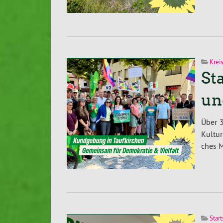
Krei
St
un
Über 3
Kultur
ches Mi
Start