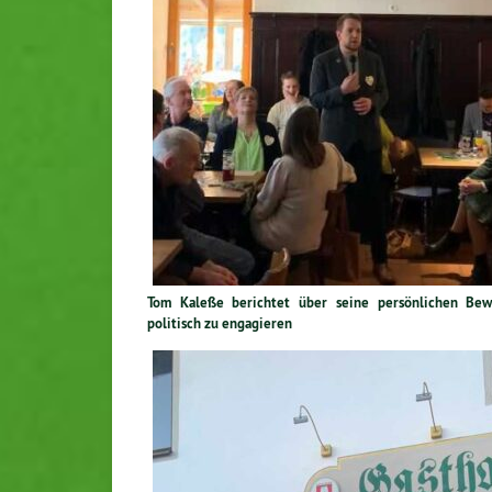
Tom Kaleße berichtet über seine per­sön­li­chen Be­we
politisch zu en­ga­gie­ren