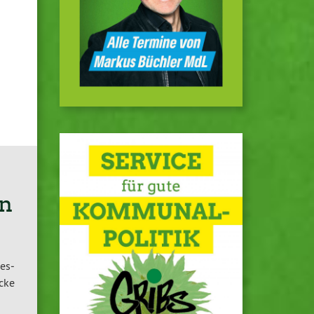
en
ies­
icke