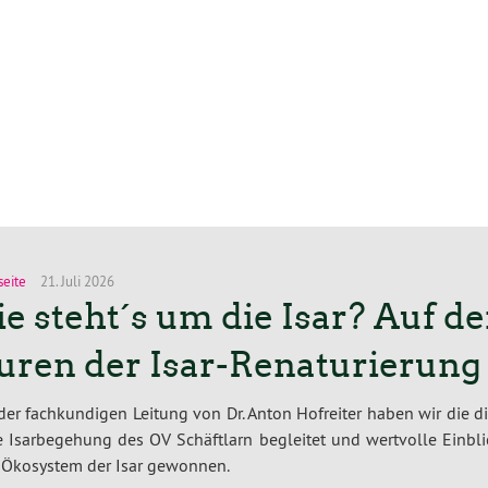
seite
21. Juli 2026
e steht´s um die Isar? Auf d
uren der Isar-Renaturierung
der fach­kun­di­gen Leitung von Dr. Anton Hofreiter haben wir die d
­ge Is­ar­be­ge­hung des OV Schäft­larn begleitet und wertvolle Einbl
 Ökosystem der Isar gewonnen.