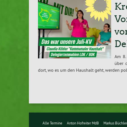
Kr
Vo
vo
De
Am 8. 
über d
dort, wo es um den Haushalt geht, werden po­li­ti
Alle Termine
Anton Hofreiter MdB
Markus Büchle