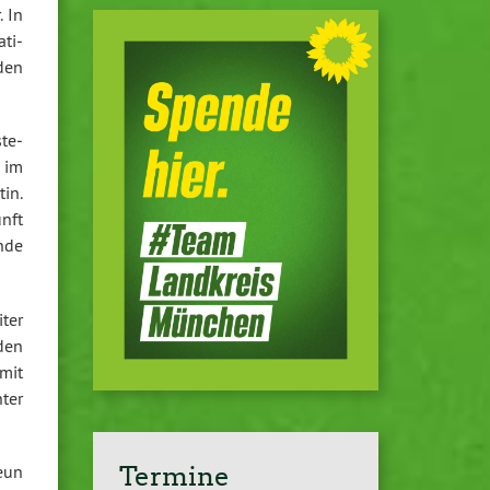
. In
­ti­
den
­te­
 im
tin.
nft
n­de
iter
 den
mit
ter
eun
Termine