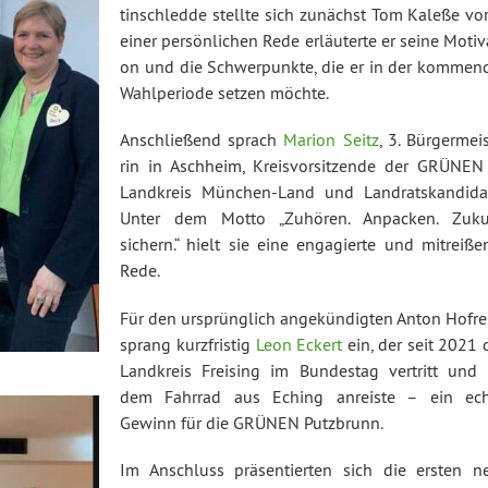
tinschled­de stellte sich zunächst Tom Kaleße vor
einer per­sön­li­chen Rede er­läu­ter­te er seine Mo­ti­va
on und die Schwer­punk­te, die er in der kommen
Wahl­pe­ri­ode setzen möchte.
An­schlie­ßend sprach
Marion Seitz
, 3. Bür­ger­meis
rin in Aschheim, Kreis­vor­sit­zen­de der GRÜNEN
Landkreis Mün­chen-Land und Land­rats­kan­di­da­
Unter dem Motto „Zuhören. Anpacken. Zuku
sichern.“ hielt sie eine en­ga­gier­te und mit­rei­ße
Rede.
Für den ur­sprüng­lich an­ge­kün­dig­ten Anton Hofre
sprang kurz­fris­tig
Leon Eckert
ein, der seit 2021
Landkreis Freising im Bundestag vertritt und 
dem Fahrrad aus Eching anreiste – ein ech
Gewinn für die GRÜNEN Putzbrunn.
Im Anschluss prä­sen­tier­ten sich die ersten n