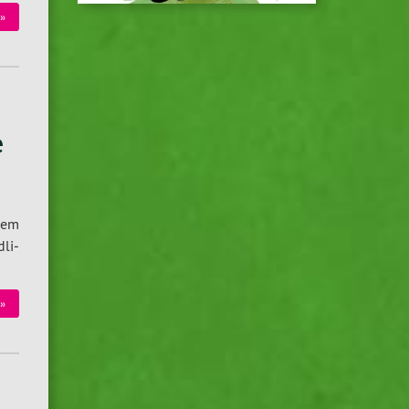
 »
e
 dem
­li­
 »