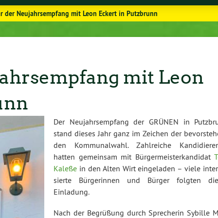
r der Neujahrsempfang mit Leon Eckert in Putzbrunn
jahrsempfang mit Leon
unn
Der Neu­jahrs­emp­fang der GRÜNEN in Putzbr
stand dieses Jahr ganz im Zeichen der be­vor­ste­
den Kom­mu­nal­wahl. Zahl­rei­che Kan­di­die­ren
hatten gemeinsam mit Bür­ger­meis­ter­kan­di­dat
Kaleße
in den Alten Wirt ein­ge­la­den – viele in­ter
sier­te Bür­ge­rin­nen und Bürger folgten die
Einladung.
Nach der Begrüßung durch Spre­che­rin Sybille M