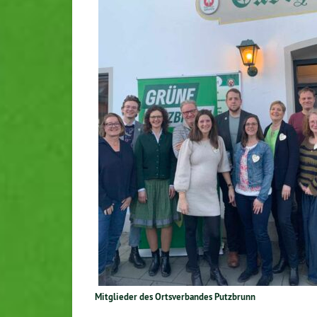
Mit­glie­der des Orts­ver­ban­des Putzbrunn