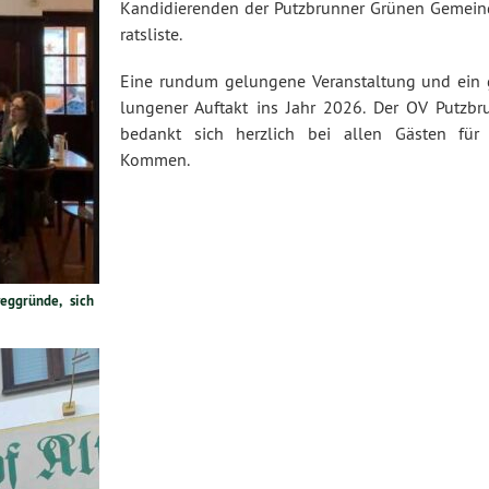
Kan­di­die­ren­den der Putz­brun­ner Grünen Ge­mein
rats­lis­te.
Eine rundum gelungene Ver­an­stal­tung und ein 
lun­ge­ner Auftakt ins Jahr 2026. Der OV Putzbr
bedankt sich herzlich bei allen Gästen für 
Kommen.
g­grün­de, sich