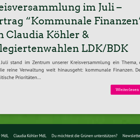
eisversammlung im Juli –
rtrag “Kommunale Finanzen
n Claudia Köhler &
legiertenwahlen LDK/BDK
Juli stand im Zentrum unserer Kreis­ver­samm­lung ein Thema, 
ie reine Ver­wal­tung weit hin­aus­geht: kommunale Finanzen. D
­sche Prio­ri­tä­ten…
Wei­ter­le­sen
r MdL
Claudia Köhler MdL
Du möchtest die Grünen unterstützen?
Newslette