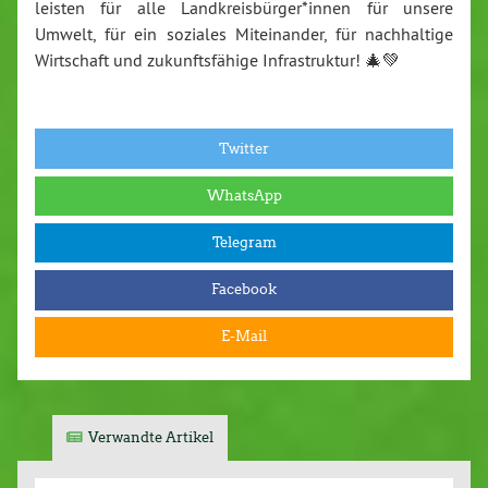
leisten für alle Land­kreis­bür­ger*innen für unsere
Umwelt, für ein soziales Mit­ein­an­der, für nach­hal­ti­ge
Wirt­schaft und zu­kunfts­fä­hi­ge In­fra­struk­tur! 🎄💚
Twitter
WhatsApp
Telegram
Facebook
E-Mail
Verwandte Artikel