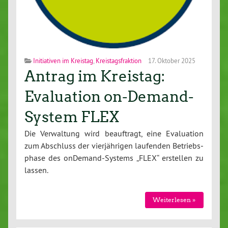
Initiativen im Kreistag
,
Kreistagsfraktion
17. Oktober 2025
Antrag im Kreistag:
Evaluation on-Demand-
System FLEX
Die Ver­wal­tung wird be­auf­tragt, eine Eva­lua­ti­on
zum Abschluss der vier­jäh­ri­gen laufenden Be­triebs­
pha­se des on­De­mand-Sys­tems „FLEX“ erstellen zu
lassen.
Wei­ter­le­sen »