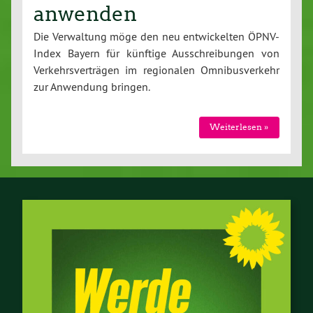
anwenden
Die Ver­wal­tung möge den neu ent­wi­ckel­ten ÖPNV-
In­dex Bayern für künftige Aus­schrei­bun­gen von
Ver­kehrs­ver­trä­gen im re­gio­na­len Om­ni­bus­ver­kehr
zur Anwendung bringen.
Wei­ter­le­sen »