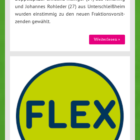
und Johannes Rohleder (27) aus Un­ter­schleiß­heim
wurden ein­stim­mig zu den neuen Frak­ti­ons­vor­sit­
zen­den gewählt.
Wei­ter­le­sen »