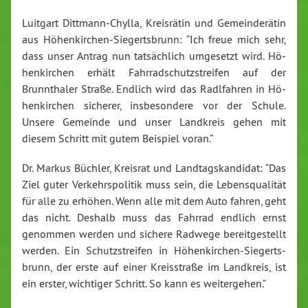
Luitgart Ditt­mann-Chyl­la, Kreis­rä­tin und Ge­mein­de­rä­tin
aus Hö­hen­kir­chen-Sie­gerts­brunn: “Ich freue mich sehr,
dass unser Antrag nun tat­säch­lich umgesetzt wird. Hö­
hen­kir­chen erhält Fahr­rad­schutz­strei­fen auf der
Brunntha­ler Straße. Endlich wird das Radl­fah­ren in Hö­
hen­kir­chen sicherer, ins­be­son­de­re vor der Schule.
Unsere Gemeinde und unser Landkreis gehen mit
diesem Schritt mit gutem Beispiel voran.”
Dr. Markus Büchler, Kreisrat und Land­tags­kan­di­dat: “Das
Ziel guter Ver­kehrs­po­li­tik muss sein, die Le­bens­qua­li­tät
für alle zu erhöhen. Wenn alle mit dem Auto fahren, geht
das nicht. Deshalb muss das Fahrrad endlich ernst
genommen werden und sichere Radwege be­reit­ge­stellt
werden. Ein Schutz­strei­fen in Hö­hen­kir­chen-Sie­gerts­
brunn, der erste auf einer Kreis­stra­ße im Landkreis, ist
ein erster, wichtiger Schritt. So kann es wei­ter­ge­hen.”