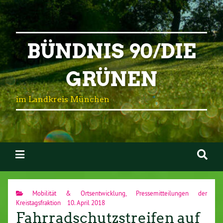
BÜNDNIS 90/DIE
GRÜNEN
im Landkreis München
Mobilität & Ortsentwicklung
,
Pressemitteilungen der
Kreistagsfraktion
10. April 2018
Fahrradschutzstreifen auf