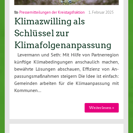
Pressemitteilungen der Kreistagsfraktion
1. Februar 2025
Klimazwilling als
Schlüssel zur
Klimafolgenanpassung
Levermann und Seth: Mit Hilfe von Part­ner­re­gi­on
künftige Kli­ma­be­din­gun­gen an­schau­lich machen,
bewährte Lösungen abschauen, Effizienz von An­
pas­sungs­maß­nah­men steigern Die Idee ist einfach:
Gemeinden arbeiten für die Kli­ma­an­pas­sung mit
Kommunen…
Wei­ter­le­sen »