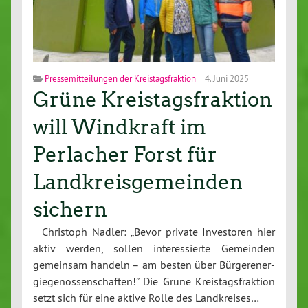
Pressemitteilungen der Kreistagsfraktion
4. Juni 2025
Grüne Kreistagsfraktion
will Windkraft im
Perlacher Forst für
Landkreisgemeinden
sichern
Christoph Nadler: „Bevor private In­ves­to­ren hier
aktiv werden, sollen in­ter­es­sier­te Gemeinden
gemeinsam handeln – am besten über Bür­ge­r­ener­
gie­ge­nos­sen­schaf­ten!” Die Grüne Kreis­tags­frak­ti­on
setzt sich für eine aktive Rolle des Land­krei­ses…