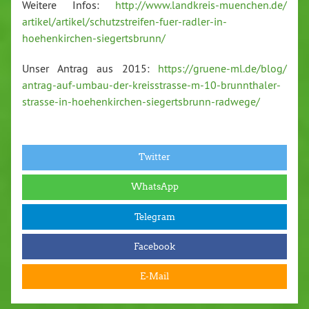
Weitere Infos:
http://​www.​landkreis-​muenchen.​de/​
artikel/​artikel/​schutzstreifen-​fuer-​radler-​in-​
hoehenkirchen-​siegertsbrunn/
Unser Antrag aus 2015:
https://​gruene-​ml.​de/​blog/​
antrag-​auf-​umbau-​der-​kreisstrasse-​m-​10-​brunnthaler-​
strasse-​in-​hoehenkirchen-​siegertsbrunn-​radwege/
Twitter
WhatsApp
Telegram
Facebook
E-Mail