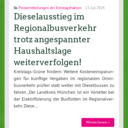
Pressemitteilungen der Kreistagsfraktion
13. Juli 2024
Dieselausstieg im
Regionalbusverkehr
trotz angespannter
Haushaltslage
weiterverfolgen!
Kreis­tags-Grü­ne fordern: Weitere Kos­ten­ein­spa­run­
gen für künftige Vergaben im re­gio­na­lem Om­ni­
bus­ver­kehr prüfen statt weiter mit Die­sel­bus­sen zu
fahren „Der Landkreis München ist ein Vorreiter bei
der Elek­tri­fi­zie­rung der Bus­flot­ten im Re­gio­nal­ver­
kehr. Diese…
Wei­ter­le­sen »