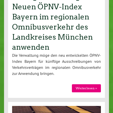
Neuen ÖPNV-Index
Bayern im regionalen
Omnibusverkehr des
Landkreises München
anwenden
Die Ver­wal­tung möge den neu ent­wi­ckel­ten ÖPNV-
In­dex Bayern für künftige Aus­schrei­bun­gen von
Ver­kehrs­ver­trä­gen im re­gio­na­len Om­ni­bus­ver­kehr
zur Anwendung bringen.
Wei­ter­le­sen »