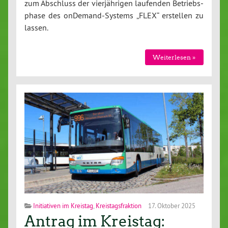
zum Abschluss der vier­jäh­ri­gen laufenden Be­triebs­
pha­se des on­De­mand-Sys­tems „FLEX“ erstellen zu
lassen.
Wei­ter­le­sen »
Initiativen im Kreistag
,
Kreistagsfraktion
17. Oktober 2025
Antrag im Kreistag: