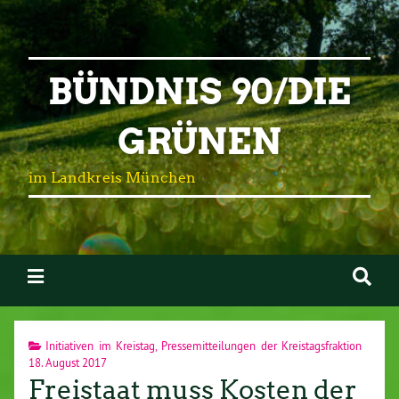
BÜNDNIS 90/DIE
GRÜNEN
im Landkreis München
Initiativen im Kreistag
,
Pressemitteilungen der Kreistagsfraktion
18. August 2017
Freistaat muss Kosten der