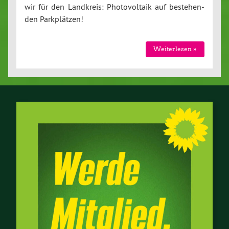
wir für den Landkreis: Pho­to­vol­ta­ik auf be­ste­hen­
den Park­plät­zen!
Wei­ter­le­sen »