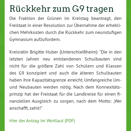
Rückkehr zum G9 tragen
Die Fraktion der Grünen im Kreistag beantragt, den
Freistaat in einer Re­so­lu­ti­on zur Übernahme der er­heb­li­
chen Mehr­kos­ten durch die Rückkehr zum neun­stu­fi­gen
Gymnasium auf­zu­for­dern.
Kreis­rä­tin Brigitte Huber (Un­ter­schleiß­heim): “Die in den
letzten Jahren neu ent­stan­de­nen Schul­bau­ten sind
nicht für die größere Zahl von Schülern und Klassen
des G9 kon­zi­piert und auch die älteren Schul­bau­ten
haben ihre Ka­pa­zi­täts­gren­ze erreicht. Um­fang­rei­che Um-
und Neubauten werden nötig. Nach dem Kon­ne­xi­täts­
prin­zip hat der Freistaat für die Land­krei­se für einen fi­
nan­zi­el­len Ausgleich zu sorgen, nach dem Motto: „Wer
anschafft, zahlt!”
Hier der Antrag im Wortlaut (PDF)