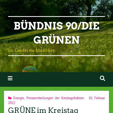
BÜNDNIS 90/DIE
GRÜNEN
im Landkreis München
Energie
,
Pressemitteilungen der Kreistagsfraktion
10. Februar
2015
GRÜNE im Kreistag