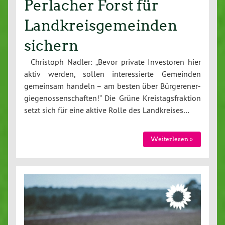
Perlacher Forst für
Landkreisgemeinden
sichern
Christoph Nadler: „Bevor private In­ves­to­ren hier
aktiv werden, sollen in­ter­es­sier­te Gemeinden
gemeinsam handeln – am besten über Bür­ge­r­ener­
gie­ge­nos­sen­schaf­ten!” Die Grüne Kreis­tags­frak­ti­on
setzt sich für eine aktive Rolle des Land­krei­ses…
Wei­ter­le­sen »