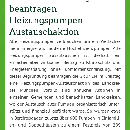
beantragen
Heizungspumpen-
Austauschaktion
Alte Hei­zungs­pum­pen ver­brau­chen um ein Viel­fa­ches
mehr Energie, als moderne Hoch­ef­fi­zi­enz­pum­pen. Alte
Hei­zungs­pum­pen aus­zu­tau­schen ist deshalb ein
einfacher aber wirksamer Beitrag zu Kli­ma­schutz und
En­er­gie­ein­spa­rung ohne Kom­fort­ein­schrän­kung. Mit
dieser Be­grün­dung be­an­tra­gen die GRÜNEN im Kreistag
eine Hei­zungs­pum­pen-Aus­tausch­ak­ti­on des Land­krei­
ses München. Vorbild sind ähnliche Aktionen in
einzelnen Gemeinden und be­nach­bar­ten Land­krei­sen,
wo der Austausch alter Pumpen or­ga­ni­sa­to­risch un­ter­
stützt und fi­nan­zi­ell gefördert wurde. So wurden etwa
in Berch­tes­ga­den zuletzt über 600 Pumpen in Ein­fa­mi­li­
en- und Dop­pel­häu­sern zu einem Festpreis von 299