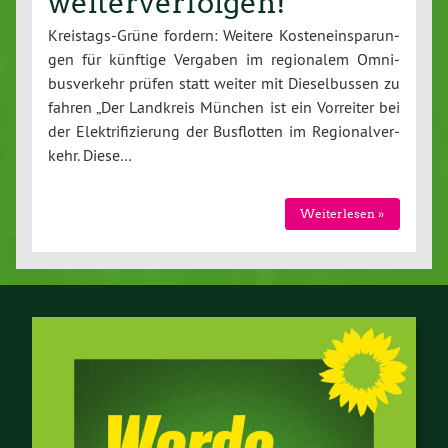
weiterverfolgen!
Kreis­tags-Grü­ne fordern: Weitere Kos­ten­ein­spa­run­
gen für künftige Vergaben im re­gio­na­lem Om­ni­
bus­ver­kehr prüfen statt weiter mit Die­sel­bus­sen zu
fahren „Der Landkreis München ist ein Vorreiter bei
der Elek­tri­fi­zie­rung der Bus­flot­ten im Re­gio­nal­ver­
kehr. Diese…
Wei­ter­le­sen »