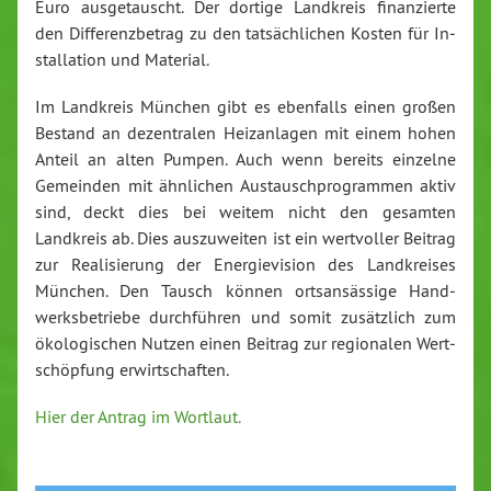
Euro aus­ge­tauscht. Der dortige Landkreis fi­nan­zier­te
den Dif­fe­renz­be­trag zu den tat­säch­li­chen Kosten für In­
stal­la­ti­on und Material.
Im Landkreis München gibt es ebenfalls einen großen
Bestand an de­zen­tra­len Heiz­an­la­gen mit einem hohen
Anteil an alten Pumpen. Auch wenn bereits einzelne
Gemeinden mit ähnlichen Aus­tausch­pro­gram­men aktiv
sind, deckt dies bei weitem nicht den gesamten
Landkreis ab. Dies aus­zu­wei­ten ist ein wert­vol­ler Beitrag
zur Rea­li­sie­rung der En­er­gie­vi­si­on des Land­krei­ses
München. Den Tausch können orts­an­säs­si­ge Hand­
werks­be­trie­be durch­füh­ren und somit zu­sätz­lich zum
öko­lo­gi­schen Nutzen einen Beitrag zur re­gio­na­len Wert­
schöp­fung er­wirt­schaf­ten.
Hier der Antrag im Wortlaut.