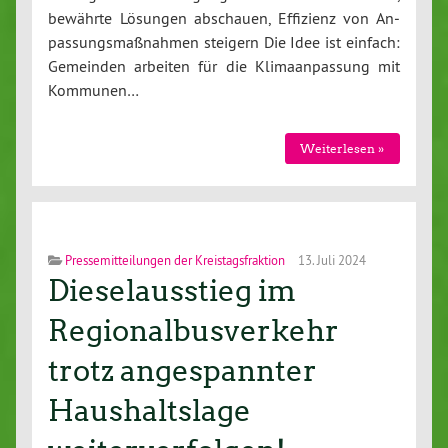
bewährte Lösungen abschauen, Effizienz von An­
pas­sungs­maß­nah­men steigern Die Idee ist einfach:
Gemeinden arbeiten für die Kli­ma­an­pas­sung mit
Kommunen…
Wei­ter­le­sen »
Pressemitteilungen der Kreistagsfraktion
13. Juli 2024
Dieselausstieg im
Regionalbusverkehr
trotz angespannter
Haushaltslage