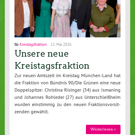
Kreistagsfraktion
12. Mai 2026
Unsere neue
Kreistagsfraktion
Zur neuen Amtszeit im Kreistag Mün­chen-Land hat
die Fraktion von Bündnis 90/Die Grünen eine neue
Dop­pel­spit­ze: Christina Risinger (34) aus Ismaning
und Johannes Rohleder (27) aus Un­ter­schleiß­heim
wurden ein­stim­mig zu den neuen Frak­ti­ons­vor­sit­
zen­den gewählt.
Wei­ter­le­sen »