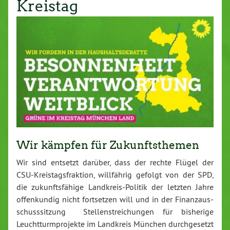
Kreistag
Wir kämpfen für Zu­kunfts­the­men
Wir sind entsetzt darüber, dass der rechte Flügel der
CSU-Kreis­tags­frak­ti­on, will­fäh­rig gefolgt von der SPD,
die zu­kunfts­fä­hi­ge Land­kreis-Po­li­tik der letzten Jahre
of­fen­kun­dig nicht fort­set­zen will und in der Fi­nanz­aus­
schuss­sit­zung Stel­len­strei­chun­gen für bisherige
Leucht­turm­pro­jek­te im Landkreis München durch­ge­setzt