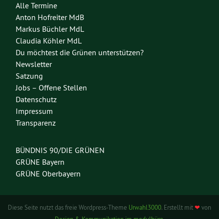
Alle Termine
Anton Hofreiter MdB
Markus Büchler MdL
Claudia Köhler MdL
Du möchtest die Grünen unterstützen?
Newsletter
Satzung
Jobs – Offene Stellen
Datenschutz
Impressum
Transparenz
BÜNDNIS 90/DIE GRÜNEN
GRÜNE Bayern
GRÜNE Oberbayern
Diese Seite nutzt das freie Wordpress-Theme
Urwahl3000
. Erstellt mit
❤
von
Design & Kommunikation im modulbüro
.