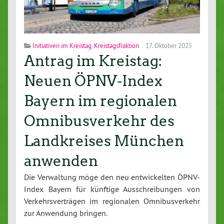
Initiativen im Kreistag
,
Kreistagsfraktion
17. Oktober 2025
Antrag im Kreistag:
Neuen ÖPNV-Index
Bayern im regionalen
Omnibusverkehr des
Landkreises München
anwenden
Die Ver­wal­tung möge den neu ent­wi­ckel­ten ÖPNV-
In­dex Bayern für künftige Aus­schrei­bun­gen von
Ver­kehrs­ver­trä­gen im re­gio­na­len Om­ni­bus­ver­kehr
zur Anwendung bringen.