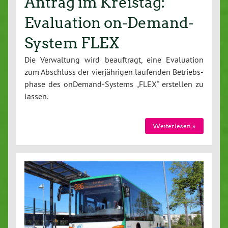
Antrag im Kreistag:
Evaluation on-Demand-
System FLEX
Die Ver­wal­tung wird be­auf­tragt, eine Eva­lua­ti­on
zum Abschluss der vier­jäh­ri­gen laufenden Be­triebs­
pha­se des on­De­mand-Sys­tems „FLEX“ erstellen zu
lassen.
Wei­ter­le­sen »