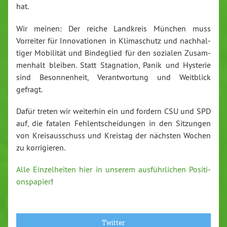
hat.
Wir meinen: Der reiche Landkreis München muss
Vorreiter für In­no­va­tio­nen in Kli­ma­schutz und nach­hal­
ti­ger Mobilität und Bin­de­glied für den sozialen Zu­sam­
men­halt bleiben. Statt Sta­gna­ti­on, Panik und Hysterie
sind Be­son­nen­heit, Ver­ant­wor­tung und Weitblick
gefragt.
Dafür treten wir weiterhin ein und fordern CSU und SPD
auf, die fatalen Fehl­ent­schei­dun­gen in den Sitzungen
von Kreis­aus­schuss und Kreistag der nächsten Wochen
zu kor­ri­gie­ren.
Alle Ein­zel­hei­ten hier in unserem aus­führ­li­chen Po­si­ti­
ons­pa­pier
!
Twitter