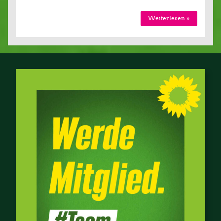
Wei­ter­le­sen »