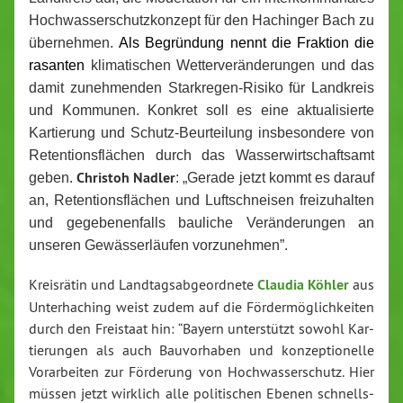
Hoch­was­ser­schutz­kon­zept für den Hachinger Bach zu
über­neh­men.
Als Be­grün­dung nennt die Fraktion die
rasanten
kli­ma­ti­schen Wet­ter­ver­än­de­run­gen und das
damit zu­neh­men­den Stark­re­gen-Ri­si­ko für Landkreis
und Kommunen. Konkret soll es eine ak­tua­li­sier­te
Kar­tie­rung und Schutz-Be­ur­tei­lung ins­be­son­de­re von
Re­ten­ti­ons­flä­chen durch das Was­ser­wirt­schafts­amt
Christoh Nadler
geben.
: „Gerade jetzt kommt es darauf
an, Re­ten­ti­ons­flä­chen und Luft­schnei­sen frei­zu­hal­ten
und ge­ge­be­nen­falls bauliche Ver­än­de­run­gen an
unseren Ge­wäs­ser­läu­fen vor­zu­neh­men”.
Kreis­rä­tin und Land­tags­ab­ge­ord­ne­te
Claudia Köhler
aus
Un­ter­ha­ching weist zudem auf die För­der­mög­lich­kei­ten
durch den Freistaat hin: “Bayern un­ter­stützt sowohl Kar­
tie­run­gen als auch Bau­vor­ha­ben und kon­zep­tio­nel­le
Vor­ar­bei­ten zur Förderung von Hoch­was­ser­schutz. Hier
müssen jetzt wirklich alle po­li­ti­schen Ebenen schnells­