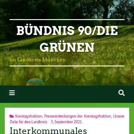
BÜNDNIS 90/DIE
GRÜNEN
im Landkreis München
Kreistagsfraktion
,
Pressemitteilungen der Kreistagsfraktion
,
Unsere
Ziele für den Landkreis
3. September 2021
Interkommunales