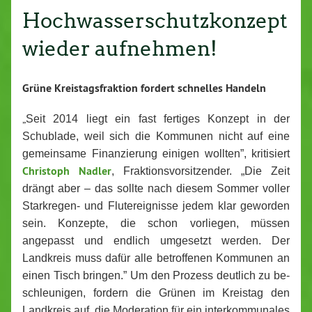
Hochwasserschutzkonzept
wieder aufnehmen!
Grüne Kreis­tags­frak­ti­on fordert schnelles Handeln
„
Seit 2014 liegt ein fast fertiges Konzept in der
Schublade, weil sich die Kommunen nicht auf eine
ge­mein­sa­me Fi­nan­zie­rung einigen wollten”, kri­ti­siert
Christoph Nadler
, Frak­ti­ons­vor­sit­zen­der. „Die Zeit
drängt aber – das sollte nach diesem Sommer voller
Stark­re­gen- und Flu­ter­eig­nis­se jedem klar geworden
sein. Konzepte, die schon vorliegen, müssen
angepasst und endlich umgesetzt werden. Der
Landkreis muss dafür alle be­trof­fe­nen Kommunen an
einen Tisch bringen.”
Um den Prozess deutlich zu be­
schleu­ni­gen, fordern die Grünen im Kreistag den
Landkreis auf, die Mo­dera­ti­on für ein in­ter­kom­mu­na­les