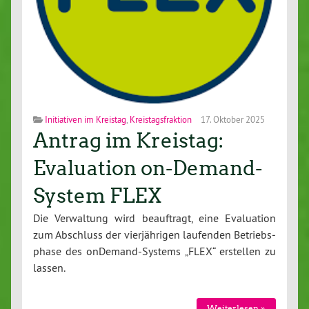
Initiativen im Kreistag
,
Kreistagsfraktion
17. Oktober 2025
Antrag im Kreistag:
Evaluation on-Demand-
System FLEX
Die Ver­wal­tung wird be­auf­tragt, eine Eva­lua­ti­on
zum Abschluss der vier­jäh­ri­gen laufenden Be­triebs­
pha­se des on­De­mand-Sys­tems „FLEX“ erstellen zu
lassen.
Wei­ter­le­sen »