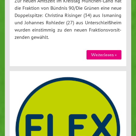
Zur neuen Amtszeit im Kreistag Mün­chen-Land hat
die Fraktion von Bündnis 90/Die Grünen eine neue
Dop­pel­spit­ze: Christina Risinger (34) aus Ismaning
und Johannes Rohleder (27) aus Un­ter­schleiß­heim
wurden ein­stim­mig zu den neuen Frak­ti­ons­vor­sit­
zen­den gewählt.
Wei­ter­le­sen »