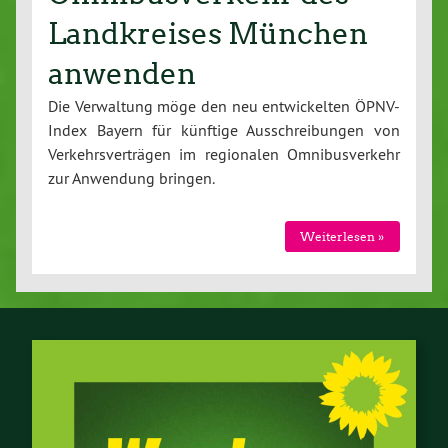
Landkreises München
anwenden
Die Ver­wal­tung möge den neu ent­wi­ckel­ten ÖPNV-
In­dex Bayern für künftige Aus­schrei­bun­gen von
Ver­kehrs­ver­trä­gen im re­gio­na­len Om­ni­bus­ver­kehr
zur Anwendung bringen.
Wei­ter­le­sen »