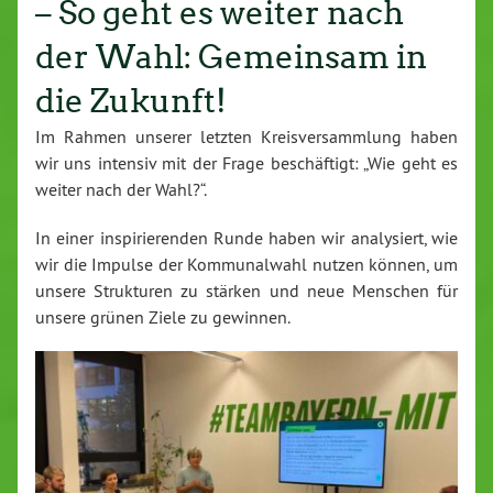
– So geht es weiter nach
der Wahl: Gemeinsam in
die Zukunft!
Im Rahmen unserer letzten Kreis­ver­samm­lung haben
wir uns intensiv mit der Frage be­schäf­tigt: „Wie geht es
weiter nach der Wahl?“.
In einer in­spi­rie­ren­den Runde haben wir ana­ly­siert, wie
wir die Impulse der Kom­mu­nal­wahl nutzen können, um
unsere Struk­tu­ren zu stärken und neue Menschen für
unsere grünen Ziele zu gewinnen.