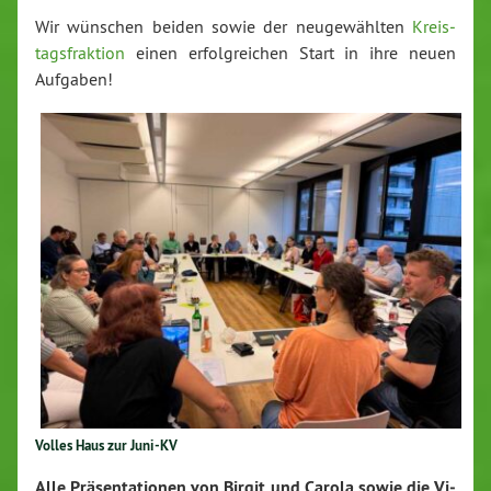
Wir wünschen beiden sowie der neu­ge­wähl­ten
Kreis­
tags­frak­ti­on
einen er­folg­rei­chen Start in ihre neuen
Aufgaben!
Volles Haus zur Juni-KV
Alle Prä­sen­ta­tio­nen von Birgit und Carola sowie die Vi­