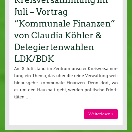
Kreisversammlung im
Juli – Vortrag
“Kommunale Finanzen”
von Claudia Köhler &
Delegiertenwahlen
LDK/BDK
Am 8. Juli stand im Zentrum unserer Kreis­ver­samm­
lung ein Thema, das über die reine Ver­wal­tung weit
hin­aus­geht: kommunale Finanzen. Denn dort, wo
es um den Haushalt geht, werden po­li­ti­sche Prio­ri­
tä­ten…
Wei­ter­le­sen »