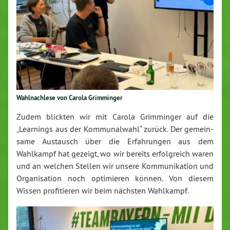
Wahl­nach­le­se von Carola Grim­min­ger
Zudem blickten wir mit Carola Grim­min­ger auf die
„Learnings aus der Kom­mu­nal­wahl“ zurück. Der ge­mein­
sa­me Austausch über die Er­fah­run­gen aus dem
Wahlkampf hat gezeigt, wo wir bereits er­folg­reich waren
und an welchen Stellen wir unsere Kom­mu­ni­ka­ti­on und
Or­ga­ni­sa­ti­on noch op­ti­mie­ren können. Von diesem
Wissen pro­fi­tie­ren wir beim nächsten Wahlkampf.