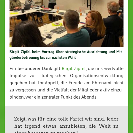
Birgit Zipfel beim Vortrag über stra­te­gi­sche Aus­rich­tung und Mit­
glie­der­be­treu­ung bis zur nächsten Wahl
Ein be­son­de­rer Dank gilt
Birgit Zipfel
, die uns wertvolle
Impulse zur stra­te­gi­schen Or­ga­ni­sa­ti­ons­ent­wick­lung
gegeben hat. Ihr Appell, die Freude am Ehrenamt nicht
zu vergessen und die Vielfalt der Mit­glie­der aktiv ein­zu­
bin­den, war ein zentraler Punkt des Abends.
Zeigt, was für eine tolle Partei wir sind. Jeder
hat irgend etwas an­zu­bie­ten, die Welt zu