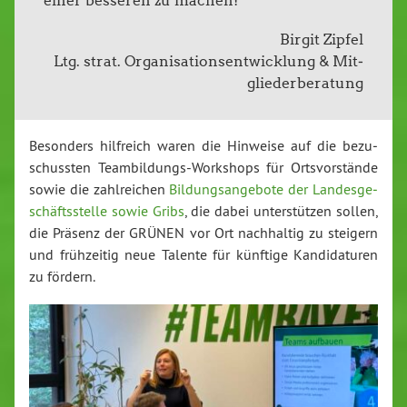
einer besseren zu machen!
Birgit Zipfel
Ltg. strat. Or­ga­ni­sa­ti­ons­ent­wick­lung & Mit­
glie­der­be­ra­tung
Besonders hilfreich waren die Hinweise auf die be­zu­
schuss­ten Team­bil­dungs-Work­shops für Orts­vor­stän­de
sowie die zahl­rei­chen
Bil­dungs­an­ge­bo­te der Lan­des­ge­
schäfts­stel­le sowie Gribs
, die dabei un­ter­stüt­zen sollen,
die Präsenz der GRÜNEN vor Ort nach­hal­tig zu steigern
und früh­zei­tig neue Talente für künftige Kan­di­da­tu­ren
zu fördern.