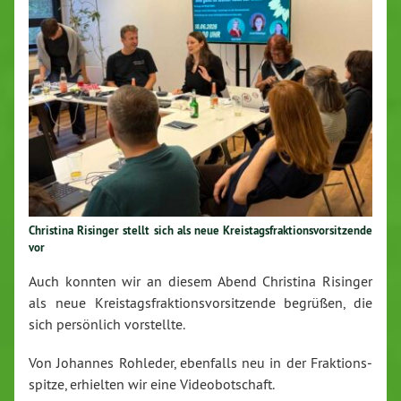
Christina Risinger stellt sich als neue Kreis­tags­frak­ti­ons­vor­sit­zen­de
vor
Auch konnten wir an diesem Abend Christina Risinger
als neue Kreis­tags­frak­ti­ons­vor­sit­zen­de begrüßen, die
sich per­sön­lich vor­stell­te.
Von Johannes Rohleder, ebenfalls neu in der Frak­ti­ons­
spit­ze, erhielten wir eine Vi­deo­bot­schaft.