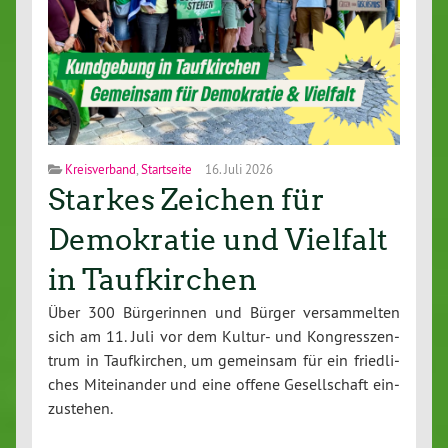
Kreisverband
,
Startseite
16. Juli 2026
Starkes Zeichen für
Demokratie und Vielfalt
in Taufkirchen
Über 300 Bür­ge­rin­nen und Bürger ver­sam­mel­ten
sich am 11. Juli vor dem Kultur- und Kon­gress­zen­
trum in Tauf­kir­chen, um gemeinsam für ein fried­li­
ches Mit­ein­an­der und eine offene Ge­sell­schaft ein­
zu­ste­hen.