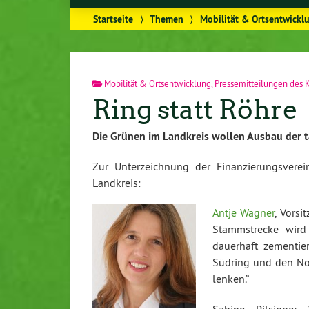
Startseite
⟩
Themen
⟩
Mobilität & Ortsentwickl
Mobilität & Ortsentwicklung
,
Pressemitteilungen des 
Ring statt Röhre
Die Grünen im Landkreis wollen Ausbau der tan­
Zur Un­ter­zeich­nung der Fi­nan­zie­rungs­v
Landkreis:
Antje Wagner
, Vor­s
Stamm­stre­cke wird 
dauerhaft ze­men­tier
Südring und den Nord
lenken.”
Sabine Pilsinger, 