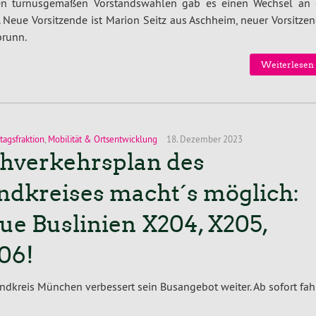
n tur­nus­ge­mä­ßen Vor­stands­wah­len gab es einen Wechsel an 
. Neue Vor­sit­zen­de ist Marion Seitz aus Aschheim, neuer Vor­sit­zen
brunn.
Wei­ter­le­sen
tagsfraktion
,
Mobilität & Ortsentwicklung
18. Dezember 2023
hverkehrsplan des
ndkreises macht´s möglich:
ue Buslinien X204, X205,
06!
ndkreis München ver­bes­sert sein Bus­an­ge­bot weiter. Ab sofort fa