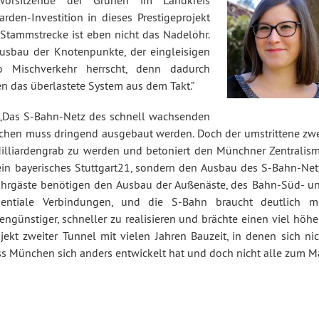
­den-In­ves­ti­ti­on in dieses Pres­ti­ge­pro­jekt
Stamm­stre­cke ist eben nicht das Nadelöhr.
sbau der Kno­ten­punk­te, der ein­glei­si­gen
 Misch­ver­kehr herrscht, denn dadurch
 das über­las­te­te System aus dem Takt.”
 „Das S-Bahn-Netz des schnell wach­sen­den
chen muss dringend ausgebaut werden. Doch der um­strit­te­ne zwe
­li­ar­den­grab zu werden und betoniert den Münchner Zen­tra­lis­
n baye­ri­sches Stutt­gar­t21, sondern den Ausbau des S-Bahn-Net
Fahrgäste benötigen den Ausbau der Außenäste, des Bahn-Süd- un
gen­tia­le Ver­bin­dun­gen, und die S-Bahn braucht deutlich m
n­güns­ti­ger, schneller zu rea­li­sie­ren und brächte einen viel höh
o­jekt zweiter Tunnel mit vielen Jahren Bauzeit, in denen sich ni
ss München sich anders ent­wi­ckelt hat und doch nicht alle zum Ma