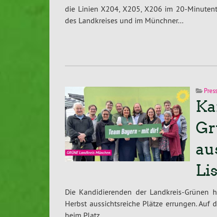
die Linien X204, X205, X206 im 20-Mi­nu­ten­
des Land­krei­ses und im Münchner…
Pres
Ka
Gr
au
Li
Die Kan­di­die­ren­den der Land­kreis-Grü­nen 
Herbst aus­sichts­rei­che Plätze errungen. Auf
heim Platz…