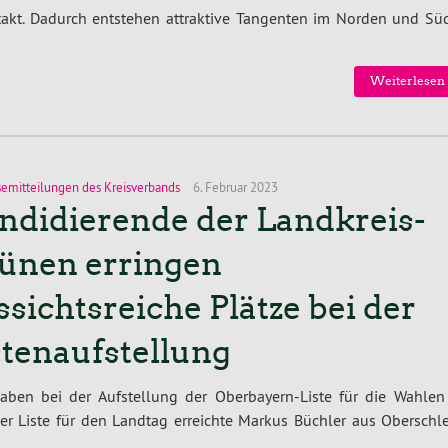
takt. Dadurch entstehen at­trak­ti­ve Tangenten im Norden und Sü
Wei­ter­le­sen
semitteilungen des Kreisverbands
6. Februar 2023
ndidierende der Landkreis-
ünen erringen
ssichtsreiche Plätze bei der
stenaufstellung
haben bei der Auf­stel­lung der Ober­bay­ern-Lis­te für die Wahle
 der Liste für den Landtag erreichte Markus Büchler aus Ober­schl