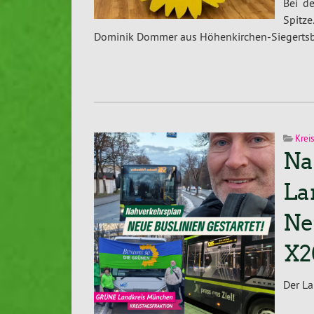
Bei de
Spitze
Dominik Dommer aus Hö­hen­kir­chen-Sie­gerts­
Kreis
Na
La
Ne
X2
Der La