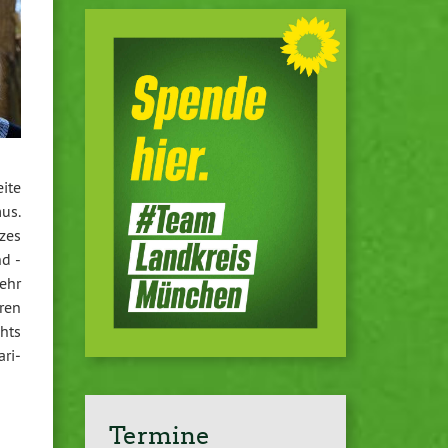
ite
mus.
­zes
d -
ehr
eren
chts
­ri­
Termine