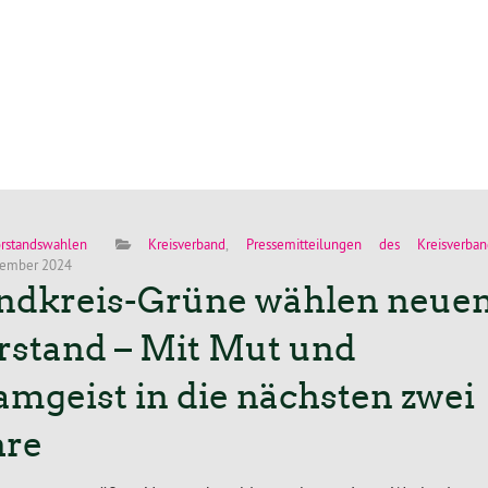
orstandswahlen
Kreisverband
,
Pressemitteilungen des Kreisverban
tember 2024
ndkreis-Grüne wählen neue
rstand – Mit Mut und
amgeist in die nächsten zwei
hre