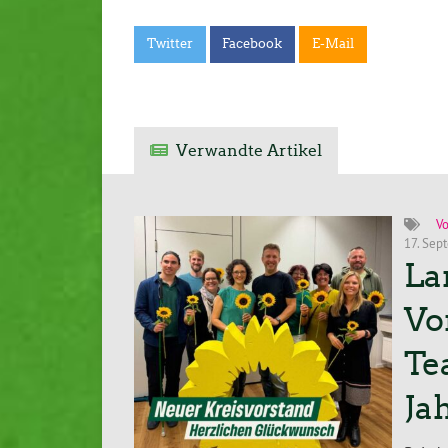
Twitter
Facebook
E-Mail
Verwandte Artikel
V
17. Sep
La
Vo
Te
Ja