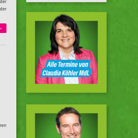
der
­der
 »
hren