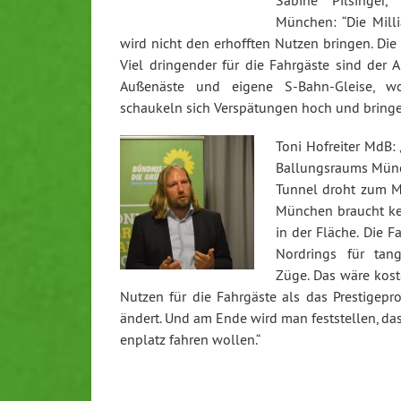
München: “Die Mil­li­ar
wird nicht den erhofften Nutzen bringen. Die 
Viel drin­gen­der für die Fahrgäste sind der Au
Außenäste und eigene S-Bahn-Glei­se, wo
schaukeln sich Ver­spä­tun­gen hoch und bringen
Toni Hofreiter MdB:
Bal­lungs­raums Mün
Tunnel droht zum Mil
München braucht kei
in der Fläche. Die 
Nord­rings für tan­
Züge. Das wäre kos­te
Nutzen für die Fahrgäste als das Pres­ti­ge­pr
ändert. Und am Ende wird man fest­stel­len, da
en­platz fahren wollen.“