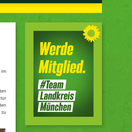
n im
iten
­tur
 den
z zu