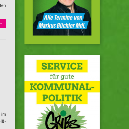
den
 »
n im
eiß­