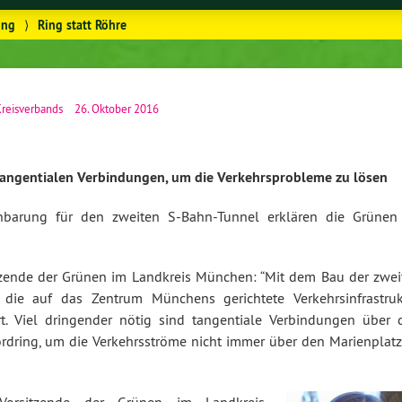
ung
⟩
Ring statt Röhre
Kreisverbands
26. Oktober 2016
gen­tia­len Ver­bin­dun­gen, um die Ver­kehrs­pro­ble­me zu lösen
er­ein­ba­rung für den zweiten S-Bahn-Tun­nel erklären die Grüne
it­zen­de der Grünen im Landkreis München: “Mit dem Bau der zwe
die auf das Zentrum Münchens ge­rich­te­te Ver­kehrs­in­fra­struk
t. Viel drin­gen­der nötig sind tan­gen­tia­le Ver­bin­dun­gen über
ring, um die Ver­kehrs­strö­me nicht immer über den Ma­ri­en­plat
Vor­sit­zen­de der Grünen im Landkreis