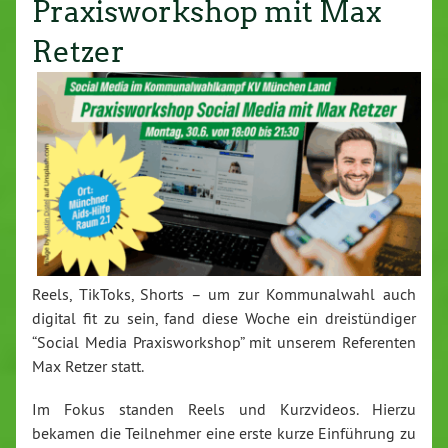
Praxisworkshop mit Max
Retzer
Reels, TikToks, Shorts – um zur Kom­mu­nal­wahl auch
digital fit zu sein, fand diese Woche ein drei­stün­di­ger
“Social Media Pra­xis­work­shop” mit unserem Re­fe­ren­ten
Max Retzer statt.
Im Fokus standen Reels und Kurz­vi­de­os. Hierzu
bekamen die Teil­neh­mer eine erste kurze Ein­füh­rung zu