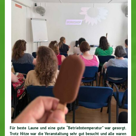
Für beste Laune und eine gute “Be­triebs­tem­pe­ra­tur” war gesorgt.
Trotz Hitze war die Ver­an­stal­tung sehr gut besucht und alle waren