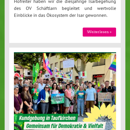
Hofreiter haben wir die dies­jäh­ri­ge Is­ar­be­ge­hung
des OV Schäft­larn begleitet und wertvolle
Einblicke in das Ökosystem der Isar gewonnen.
Wei­ter­le­sen »