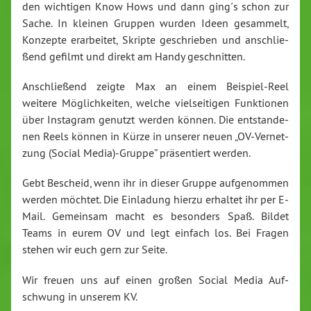
den wichtigen Know Hows und dann ging´s schon zur
Sache. In kleinen Gruppen wurden Ideen gesammelt,
Konzepte er­ar­bei­tet, Skripte ge­schrie­ben und an­schlie­
ßend gefilmt und direkt am Handy ge­schnit­ten.
An­schlie­ßend zeigte Max an einem Bei­spiel-Re­el
weitere Mög­lich­kei­ten, welche viel­sei­ti­gen Funk­tio­nen
über Instagram genutzt werden können. Die ent­stan­de­
nen Reels können in Kürze in unserer neuen „OV-Ver­net­
zung (Social Media)-Gruppe” prä­sen­tiert werden.
Gebt Bescheid, wenn ihr in dieser Gruppe auf­ge­nom­men
werden möchtet. Die Einladung hierzu erhaltet ihr per E-
Mail. Gemeinsam macht es besonders Spaß. Bildet
Teams in eurem OV und legt einfach los. Bei Fragen
stehen wir euch gern zur Seite.
Wir freuen uns auf einen großen Social Media Auf­
schwung in unserem KV.