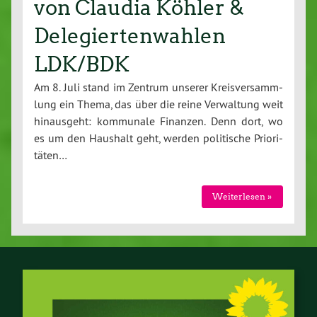
von Claudia Köhler &
Delegiertenwahlen
LDK/BDK
Am 8. Juli stand im Zentrum unserer Kreis­ver­samm­
lung ein Thema, das über die reine Ver­wal­tung weit
hin­aus­geht: kommunale Finanzen. Denn dort, wo
es um den Haushalt geht, werden po­li­ti­sche Prio­ri­
tä­ten…
Wei­ter­le­sen »