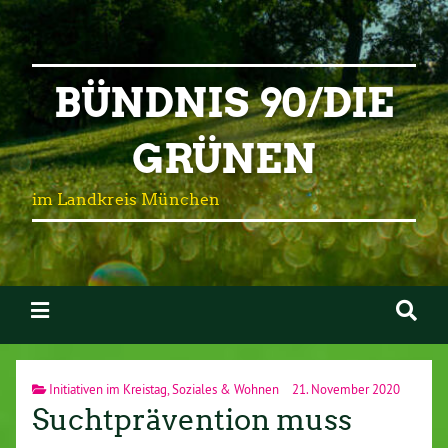
BÜNDNIS 90/DIE
GRÜNEN
im Landkreis München
Initiativen im Kreistag
,
Soziales & Wohnen
21. November 2020
Suchtprävention muss