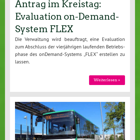
Antrag im Kreistag:
Evaluation on-Demand-
System FLEX
Die Ver­wal­tung wird be­auf­tragt, eine Eva­lua­ti­on
zum Abschluss der vier­jäh­ri­gen laufenden Be­triebs­
pha­se des on­De­mand-Sys­tems „FLEX“ erstellen zu
lassen.
Wei­ter­le­sen »