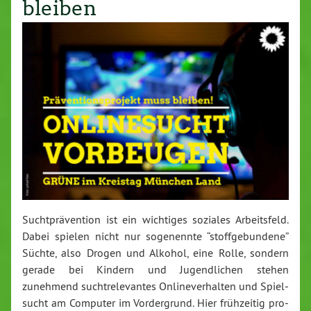
bleiben
Sucht­prä­ven­ti­on ist ein wichtiges soziales Ar­beits­feld.
Dabei spielen nicht nur so­ge­nenn­te “stoff­ge­bun­de­ne”
Süchte, also Drogen und Alkohol, eine Rolle, sondern
gerade bei Kindern und Ju­gend­li­chen stehen
zunehmend sucht­re­le­van­tes On­line­ver­hal­ten und Spiel­
sucht am Computer im Vor­der­grund. Hier früh­zei­tig pro­