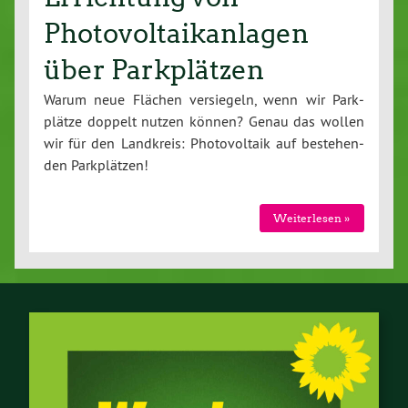
Photovoltaikanlagen
über Parkplätzen
Warum neue Flächen ver­sie­geln, wenn wir Park­
plät­ze doppelt nutzen können? Genau das wollen
wir für den Landkreis: Pho­to­vol­ta­ik auf be­ste­hen­
den Park­plät­zen!
Wei­ter­le­sen »