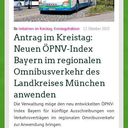
Initiativen im Kreistag
,
Kreistagsfraktion
17. Oktober 2025
Antrag im Kreistag:
Neuen ÖPNV-Index
Bayern im regionalen
Omnibusverkehr des
Landkreises München
anwenden
Die Ver­wal­tung möge den neu ent­wi­ckel­ten ÖPNV-
In­dex Bayern für künftige Aus­schrei­bun­gen von
Ver­kehrs­ver­trä­gen im re­gio­na­len Om­ni­bus­ver­kehr
zur Anwendung bringen.