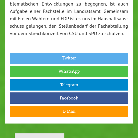
ble­ma­ti­schen Ent­wick­lun­gen zu begegnen, ist auch
Aufgabe einer Fach­stel­le im Land­rats­amt. Gemeinsam
mit Freien Wählern und FDP ist es uns im Haus­halts­aus­
schuss gelungen, den Stel­len­be­darf der Fach­ab­tei­lung
vor dem Streich­kon­zert von CSU und SPD zu schützen.
Twitter
WhatsApp
Telegram
Facebook
E-Mail