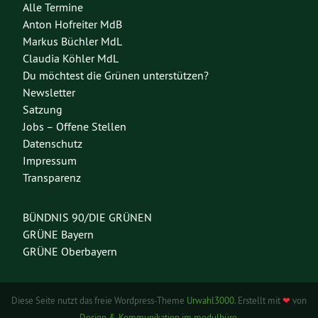
Alle Termine
Anton Hofreiter MdB
Markus Büchler MdL
Claudia Köhler MdL
Du möchtest die Grünen unterstützen?
Newsletter
Satzung
Jobs – Offene Stellen
Datenschutz
Impressum
Transparenz
BÜNDNIS 90/DIE GRÜNEN
GRÜNE Bayern
GRÜNE Oberbayern
Diese Seite nutzt das freie Wordpress-Theme
Urwahl3000
. Erstellt mit
❤
von
Design & Kommunikation im modulbüro
.