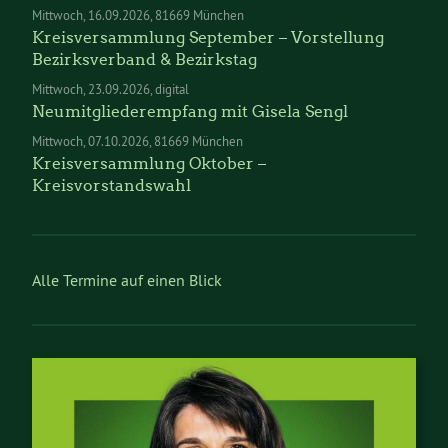
Mittwoch
16.09.2026
81669 München
Kreisversammlung September – Vorstellung
Bezirksverband & Bezirkstag
Mittwoch
23.09.2026
digital
Neumitgliederempfang mit Gisela Sengl
Mittwoch
07.10.2026
81669 München
Kreisversammlung Oktober –
Kreisvorstandswahl
Alle Termine auf einen Blick