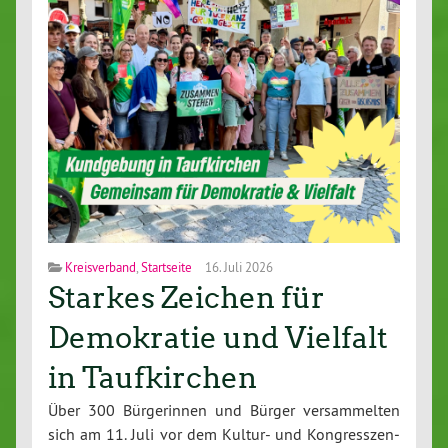
Kreisverband
,
Startseite
16. Juli 2026
Starkes Zeichen für
Demokratie und Vielfalt
in Taufkirchen
Über 300 Bür­ge­rin­nen und Bürger ver­sam­mel­ten
sich am 11. Juli vor dem Kultur- und Kon­gress­zen­