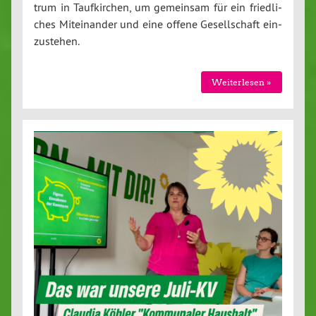
trum in Tauf­kir­chen, um gemeinsam für ein fried­li­
ches Mit­ein­an­der und eine offene Ge­sell­schaft ein­
zu­ste­hen.
Wei­ter­le­sen »