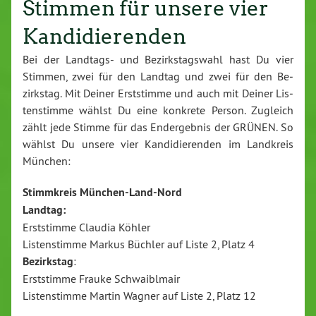
Stimmen für unsere vier
Kandidierenden
Bei der Landtags- und Be­zirks­tags­wahl hast Du vier
Stimmen, zwei für den Landtag und zwei für den Be­
zirks­tag. Mit Deiner Erst­stim­me und auch mit Deiner Lis­
ten­stim­me wählst Du eine konkrete Person. Zugleich
zählt jede Stimme für das End­er­geb­nis der GRÜNEN. So
wählst Du unsere vier Kan­di­die­ren­den im Landkreis
München:
Stimm­kreis Mün­chen-Land-Nord
Landtag:
Erst­stim­me Claudia Köhler
Lis­ten­stim­me Markus Büchler auf Liste 2, Platz 4
Be­zirks­tag
:
Erst­stim­me Frauke Schwaiblmair
Lis­ten­stim­me Martin Wagner auf Liste 2, Platz 12