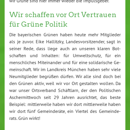
wir Grüne sind hier immer wieder die Im­puls­ge­ber.
Wir schaffen vor Ort Vertrauen
für Grüne Politik
Die baye­ri­schen Grünen haben heute mehr Mit­glie­der
als je zuvor. Eike Hallitzky, Lan­des­vor­sit­zen­der, sagt in
seiner Rede, dass liege auch an unseren klaren Bot­
schaf­ten und Inhalten: für Um­welt­schutz, für ein
mensch­li­ches Mit­ein­an­der und für eine so­li­da­ri­sche Ge­
mein­schaft. Wir im Landkreis München haben sehr viele
Neu­mit­glie­der begrüßen dürfen. Wir alle sind doch bei
den Grünen aktiv, weil wir vor Ort gestalten wollen. Da
war unser Orts­ver­band Schäft­larn, der den Po­li­ti­schen
Ascher­mitt­woch seit 29 Jahren aus­rich­tet, das beste
Beispiel: mitt­ler­wei­le haben wir dort mitt­ler­wei­le haben
wir dort fünf Ge­mein­de­rä­te, ein Viertel des Ge­mein­de­
rats. Grün wirkt!