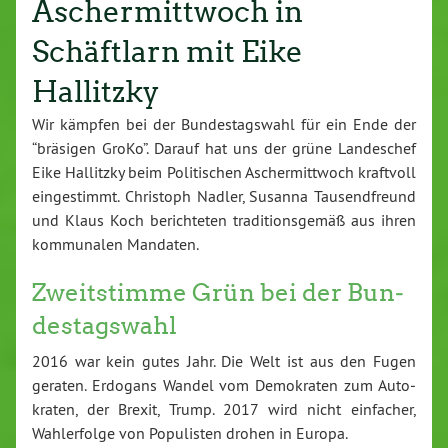
Aschermittwoch in
Schäftlarn mit Eike
Hallitzky
Wir kämpfen bei der Bun­des­tags­wahl für ein Ende der
“bräsigen GroKo”. Darauf hat uns der grüne Lan­des­chef
Eike Hallitzky beim Po­li­ti­schen Ascher­mitt­woch kraftvoll
ein­ge­stimmt. Christoph Nadler, Susanna Tau­send­freund
und Klaus Koch be­rich­te­ten tra­di­ti­ons­ge­mäß aus ihren
kom­mu­na­len Mandaten.
Zweit­stim­me Grün bei der Bun­
des­tags­wahl
2016 war kein gutes Jahr. Die Welt ist aus den Fugen
geraten. Erdogans Wandel vom De­mo­kra­ten zum Au­to­
kra­ten, der Brexit, Trump. 2017 wird nicht einfacher,
Wahl­er­fol­ge von Po­pu­lis­ten drohen in Europa.