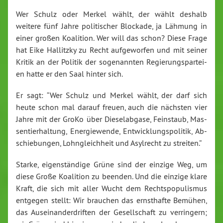
Wer Schulz oder Merkel wählt, der wählt deshalb
weitere fünf Jahre po­li­ti­scher Blockade, ja Lähmung in
einer großen Koalition. Wer will das schon? Diese Frage
hat Eike Hallitzky zu Recht auf­ge­wor­fen und mit seiner
Kritik an der Politik der so­ge­nann­ten Re­gie­rungs­par­tei­
en hatte er den Saal hinter sich.
Er sagt: “Wer Schulz und Merkel wählt, der darf sich
heute schon mal darauf freuen, auch die nächsten vier
Jahre mit der GroKo über Die­sel­ab­ga­se, Feinstaub, Mas­
sen­tier­hal­tung, En­er­gie­wen­de, Ent­wick­lungs­po­li­tik, Ab­
schie­bun­gen, Lohn­gleich­heit und Asylrecht zu streiten.”
Starke, ei­gen­stän­di­ge Grüne sind der einzige Weg, um
diese Große Koalition zu beenden. Und die einzige klare
Kraft, die sich mit aller Wucht dem Rechts­po­pu­lis­mus
entgegen stellt: Wir brauchen das ernst­haf­te Bemühen,
das Aus­ein­an­der­drif­ten der Ge­sell­schaft zu ver­rin­gern;