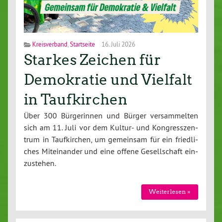
Kreisverband
,
Startseite
16. Juli 2026
Starkes Zeichen für
Demokratie und Vielfalt
in Taufkirchen
Über 300 Bür­ge­rin­nen und Bürger ver­sam­mel­ten
sich am 11. Juli vor dem Kultur- und Kon­gress­zen­
trum in Tauf­kir­chen, um gemeinsam für ein fried­li­
ches Mit­ein­an­der und eine offene Ge­sell­schaft ein­
zu­ste­hen.
Wei­ter­le­sen »