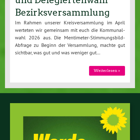
Bezirksversammlung
Im Rahmen unserer Kreis­ver­samm­lung im April
werteten wir gemeinsam mit euch die Kom­mu­nal­
wahl 2026 aus. Die Men­ti­me­ter-Stim­mungs­bild-
Ab­fra­ge zu Beginn der Ver­samm­lung, machte gut
sichtbar, was gut und was weniger gut…
Wei­ter­le­sen »