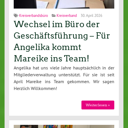
Kreisverbandsbüro
Kreisverband
30. April 2026
Wechsel im Büro der
Geschäftsführung – Für
Angelika kommt
Mareike ins Team!
Angelika hat uns viele Jahre haupt­säch­lich in der
Mit­glie­der­ver­wal­tung un­ter­stützt. Für sie ist seit
April Mareike ins Team gekommen. Wir sagen
Herzlich Will­kom­men!
Wei­ter­le­sen »