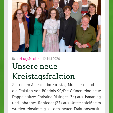
Kreistagsfraktion
12. Mai 2026
Unsere neue
Kreistagsfraktion
Zur neuen Amtszeit im Kreistag Mün­chen-Land hat
die Fraktion von Bündnis 90/Die Grünen eine neue
Dop­pel­spit­ze: Christina Risinger (34) aus Ismaning
und Johannes Rohleder (27) aus Un­ter­schleiß­heim
wurden ein­stim­mig zu den neuen Frak­ti­ons­vor­sit­