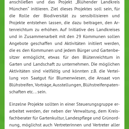
an­schlie­ßen und das Projekt „Blühender Landkreis
München“ in­iti­ie­ren. Ziel dieses Projektes soll sein, für
die Rolle der Bio­di­ver­si­tät zu sen­si­bi­li­sie­ren und
Projekte entstehen lassen, die dazu beitragen, den Ar­
ten­reich­tum zu erhöhen. Auf In­itia­ti­ve des Land­krei­ses
und in Zu­sam­men­ar­beit mit den 29 Kommunen sollen
Angebote ge­schaf­fen und Ak­ti­vi­tä­ten initiiert werden,
die es den Kommunen und jedem Bürger und Gar­ten­be­
sit­zer er­mög­licht, etwas für den Blü­ten­reich­tum in
Garten und Land­schaft zu un­ter­neh­men. Die möglichen
Ak­ti­vi­tä­ten sind viel­fäl­tig und könnten z.B. die Ver­tei­
lung von Saatgut für Blu­men­wie­sen, die Ansaat von
Blüh­strei­fen, Vorträge, Aus­stel­lun­gen, Blüh­strei­fen­pa­ten­
schaf­ten etc. .. sein.
Einzelne Projekte sollten in einer Steue­rungs­grup­pe er­
ar­bei­tet werden, der neben der Ver­wal­tung, dem Kreis­
fach­be­ra­ter für Gar­ten­kul­tur, Lan­des­pfle­ge und Grü­n­ord­
nung, möglichst auch Ver­tre­te­rin­nen und Vertreter aller