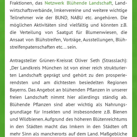
Frak­tio­nen, das
Netzwerk Blühende Land­schaft
, Land­
wirt­schafts­ver­bän­de, Im­ker­ver­ei­ne und weitere wichtige
Teil­neh­mer wie der BUND, NABU etc. angehören. Die
möglichen Ak­ti­vi­tä­ten sind viel­fäl­tig und könnten z.B.
die Ver­tei­lung von Saatgut für Blu­men­wie­sen, die
Ansaat von Blüh­strei­fen, Vorträge, Aus­stel­lun­gen, Blüh­
strei­fen­pa­ten­schaf­ten etc. .. sein.
An­trag­stel­ler Grü­nen-Kreis­rat Oliver Seth (Strass­lach):
„Der Landkreis München ist von einer reich struk­tu­rier­
ten Land­schaft geprägt und gehört zu den pro­spe­rie­
rends­ten und am dich­tes­ten be­sie­del­ten Regionen
Bayerns. Das Angebot an blühenden Pflanzen in unserer
freien Land­schaft nimmt hier al­ler­dings ständig ab.
Blühende Pflanzen sind aber wichtig als Nah­rungs­
grund­la­ge für Insekten und ins­be­son­de­re z.B. Bienen
und Wild­bie­nen. Aufgrund des höheren Blü­ten­reich­tums
in den Städten macht das Imkern in den Städten oft
mehr Sinn als man­cher­orts auf dem Land. Maß­geb­li­che