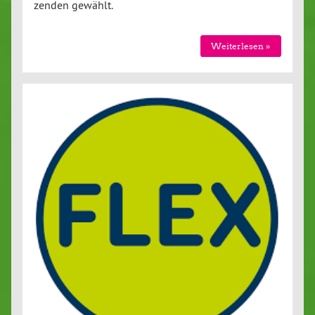
zen­den gewählt.
Wei­ter­le­sen »