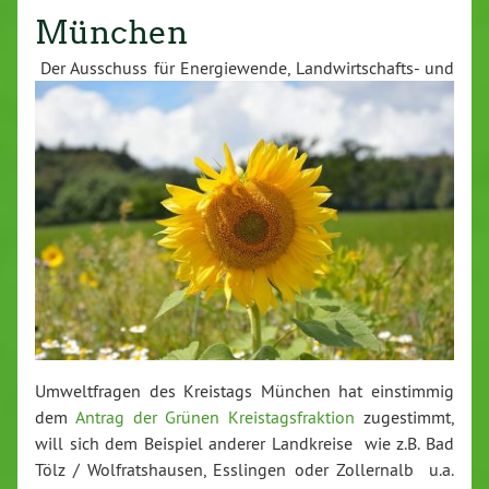
München
Der Ausschuss für En­er­gie­wen­de, Land­wirt­schafts- und
Um­welt­fra­gen des Kreistags München hat ein­stim­mig
dem
Antrag der Grünen Kreis­tags­frak­ti­on
zu­ge­stimmt,
will sich dem Beispiel anderer Land­krei­se wie z.B. Bad
Tölz / Wolfrats­hau­sen, Esslingen oder Zol­ler­nalb u.a.