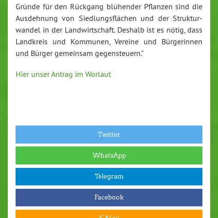
Gründe für den Rückgang blühender Pflanzen sind die
Aus­deh­nung von Sied­lungs­flä­chen und der Struk­tur­
wan­del in der Land­wirt­schaft. Deshalb ist es nötig, dass
Landkreis und Kommunen, Vereine und Bür­ge­rin­nen
und Bürger gemeinsam ge­gen­steu­ern.”
Hier unser Antrag im Worlaut
Twitter
WhatsApp
Telegram
Facebook