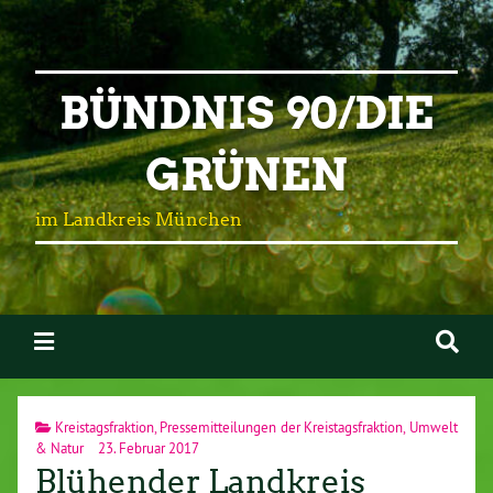
BÜNDNIS 90/DIE
GRÜNEN
im Landkreis München
Kreistagsfraktion
,
Pressemitteilungen der Kreistagsfraktion
,
Umwelt
& Natur
23. Februar 2017
Blühender Landkreis