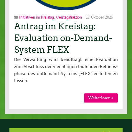
Initiativen im Kreistag
,
Kreistagsfraktion
17. Oktober 2025
Antrag im Kreistag:
Evaluation on-Demand-
System FLEX
Die Ver­wal­tung wird be­auf­tragt, eine Eva­lua­ti­on
zum Abschluss der vier­jäh­ri­gen laufenden Be­triebs­
pha­se des on­De­mand-Sys­tems „FLEX“ erstellen zu
lassen.
Wei­ter­le­sen »