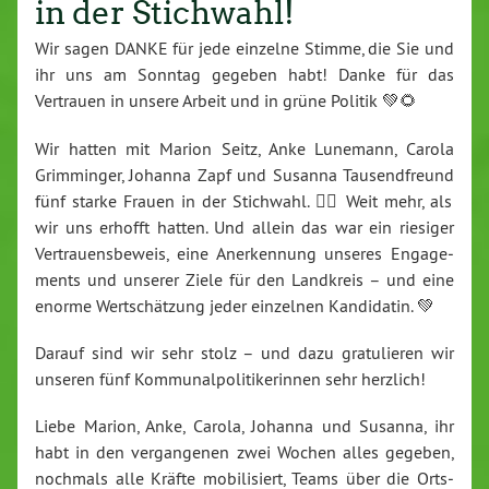
in der Stichwahl!
Wir sagen DANKE für jede einzelne Stimme, die Sie und
ihr uns am Sonntag gegeben habt! Danke für das
Vertrauen in unsere Arbeit und in grüne Politik 💚🌻
Wir hatten mit Marion Seitz, Anke Lunemann, Carola
Grim­min­ger, Johanna Zapf und Susanna Tau­send­freund
fünf starke Frauen in der Stichwahl. 👉🏾 Weit mehr, als
wir uns erhofft hatten. Und allein das war ein riesiger
Ver­trau­ens­be­weis, eine An­er­ken­nung unseres En­ga­ge­
ments und unserer Ziele für den Landkreis – und eine
enorme Wert­schät­zung jeder einzelnen Kan­di­da­tin. 💚
Darauf sind wir sehr stolz – und dazu gra­tu­lie­ren wir
unseren fünf Kom­mu­nal­po­li­ti­ke­rin­nen sehr herzlich!
Liebe Marion, Anke, Carola, Johanna und Susanna, ihr
habt in den ver­gan­ge­nen zwei Wochen alles gegeben,
nochmals alle Kräfte mo­bi­li­siert, Teams über die Orts­