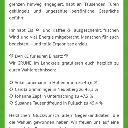
gren­zen hinweg engagiert, habt an Tausenden Türen
ge­klin­gelt und un­ge­zähl­te per­sön­li­che Gespräche
geführt.
Ihr habt Eis 🍦 und Kaffee ☕️ aus­ge­schenkt, frischen
Wind und viel Energie mit­ge­bracht, Menschen für euch
be­geis­tert – und tolle Er­geb­nis­se erzielt.
💚 DANKE für euren Einsatz 💚
Wir GRÜNE im Landkreis gra­tu­lie­ren euch herzlich zu
euren Wahl­er­geb­nis­sen:
🌻 Anke Lunemann in Ho­hen­brunn zu 43,6 %
🌻 Carola Grim­min­ger in Neubiberg zu 45,3 %
🌻 Johanna Zapf in Un­ter­ha­ching zu 47,3 %
🌻 Susanna Tau­send­freund in Pullach zu 45,4 %
Herz­li­chen Glück­wunsch allen Ge­gen­kan­di­da­ten, die
die Wahlen gewonnen haben. Wir freuen uns auf eine