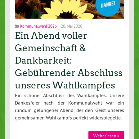
Kommunalwahl 2026
20. Mai 2026
Ein Abend voller
Gemeinschaft &
Dankbarkeit:
Gebührender Abschluss
unseres Wahlkampfes
Ein schöner Abschluss des Wahl­kamp­fes: Unsere
Dan­kes­fei­er nach der Kom­mu­nal­wahl war ein
rundum ge­lun­ge­ner Abend, der den Geist unseres
ge­mein­sa­men Wahl­kampfs perfekt wi­der­spie­gel­te.
Wei­ter­le­sen »