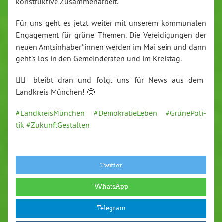
kon­struk­ti­ve Zu­sam­men­ar­beit.
Für uns geht es jetzt weiter mit unserem kom­mu­na­len
En­ga­ge­ment für grüne Themen. Die Ver­ei­di­gun­gen der
neuen Amts­in­ha­ber*innen werden im Mai sein und dann
geht’s los in den Ge­mein­de­rä­ten und im Kreistag.
👉🏻 bleibt dran und folgt uns für News aus dem
Landkreis München! 🤩
#Land­kreis­Mün­chen
#De­mo­kra­tie­Le­ben
#Grün­e­Po­li­
tik
#Zu­kunft­Ge­stal­ten
Twitter
WhatsApp
Telegram