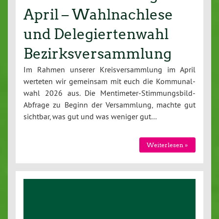
April – Wahlnachlese
und Delegiertenwahl
Bezirksversammlung
Im Rahmen unserer Kreis­ver­samm­lung im April
werteten wir gemeinsam mit euch die Kom­mu­nal­
wahl 2026 aus. Die Men­ti­me­ter-Stim­mungs­bild-
Ab­fra­ge zu Beginn der Ver­samm­lung, machte gut
sichtbar, was gut und was weniger gut…
Wei­ter­le­sen »